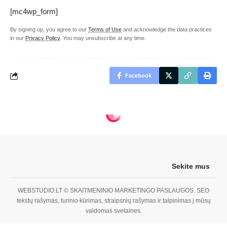
[mc4wp_form]
By signing up, you agree to our
Terms of Use
and acknowledge the data practices
in our
Privacy Policy
. You may unsubscribe at any time.
Facebook
Sekite mus
WEBSTUDIO.LT
© SKAITMENINIO MARKETINGO PASLAUGOS. SEO
tekstų rašymas, turinio kūrimas, straipsnių rašymas ir talpinimas į mūsų
valdomas svetaines.