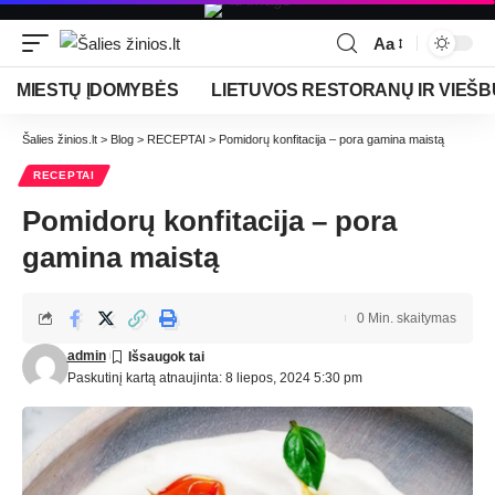
Aa
MIESTŲ ĮDOMYBĖS
LIETUVOS RESTORANŲ IR VIEŠB
Šalies žinios.lt
>
Blog
>
RECEPTAI
>
Pomidorų konfitacija – pora gamina maistą
RECEPTAI
Pomidorų konfitacija – pora
gamina maistą
0 Min. skaitymas
admin
Paskutinį kartą atnaujinta: 8 liepos, 2024 5:30 pm