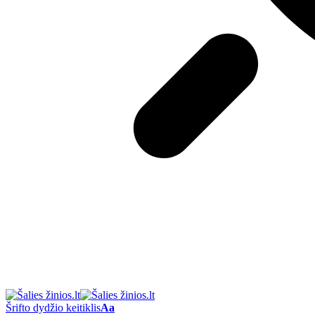
Šrifto dydžio keitiklis
Aa