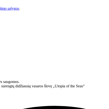
imo sąlygos
.
ės saugomos.
 surengtų didžiausią vasaros šlovę „Utopia of the Seas“