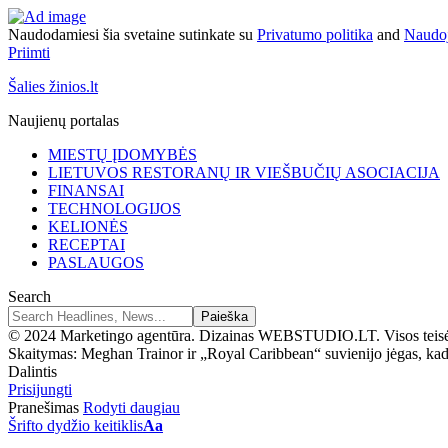
Naudodamiesi šia svetaine sutinkate su
Privatumo politika
and
Naudoj
Priimti
Šalies žinios.lt
Naujienų portalas
MIESTŲ ĮDOMYBĖS
LIETUVOS RESTORANŲ IR VIEŠBUČIŲ ASOCIACIJA
FINANSAI
TECHNOLOGIJOS
KELIONĖS
RECEPTAI
PASLAUGOS
Search
© 2024 Marketingo agentūra. Dizainas WEBSTUDIO.LT. Visos teis
Skaitymas:
Meghan Trainor ir „Royal Caribbean“ suvienijo jėgas, kad
Dalintis
Prisijungti
Pranešimas
Rodyti daugiau
Šrifto dydžio keitiklis
Aa