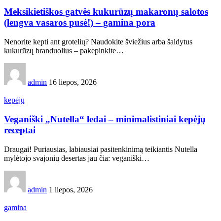
Meksikietiškos gatvės kukurūzų makaronų salotos
(lengva vasaros pusė!) – gamina pora
Nenorite kepti ant grotelių? Naudokite šviežius arba šaldytus
kukurūzų branduolius – pakepinkite…
admin
16 liepos, 2026
kepėjų
Veganiški „Nutella“ ledai – minimalistiniai kepėjų
receptai
Draugai! Puriausias, labiausiai pasitenkinimą teikiantis Nutella
mylėtojo svajonių desertas jau čia: veganiški…
admin
1 liepos, 2026
gamina