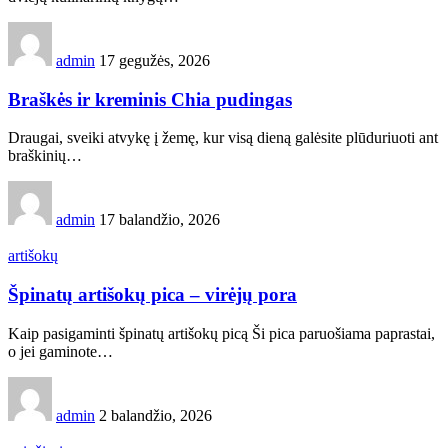
admin
17 gegužės, 2026
Braškės ir kreminis Chia pudingas
Draugai, sveiki atvykę į žemę, kur visą dieną galėsite plūduriuoti ant
braškinių…
admin
17 balandžio, 2026
artišokų
Špinatų artišokų pica – virėjų pora
Kaip pasigaminti špinatų artišokų picą Ši pica paruošiama paprastai,
o jei gaminote…
admin
2 balandžio, 2026