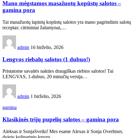
Mano mėgstamos masažuotų kopūstų salotos –
gamina pora
Tai masažuotų lapinių kopūstų salotos yra mano pagrindinis salotų
receptas: citrininiai žalumynai,…
admin
16 birželio, 2026
Lengvos riebalų salotos (1 dubuo!)
Pristatome savaitės nakties draugiškas riebios salotos! Tai
LENGVAS, 1-dubuo, 20 minučių versija…
admin
1 birželio, 2026
gamina
Klasikinės trijų pupelių salotos – gamina pora
Aleksas ir SonjaSveiki! Mes esame Alexas ir Sonja Overhiser,
dviejų kulinarinių knygų…