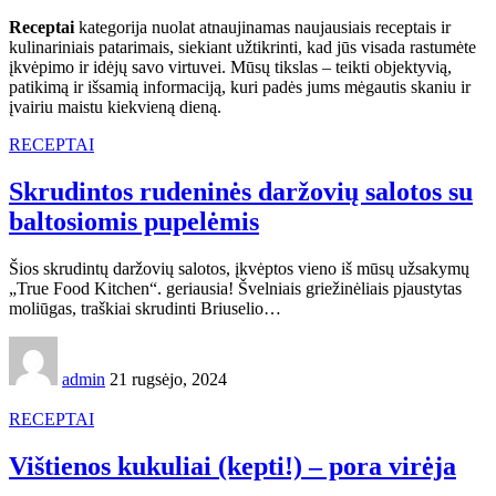
Receptai
kategorija nuolat atnaujinamas naujausiais receptais ir
kulinariniais patarimais, siekiant užtikrinti, kad jūs visada rastumėte
įkvėpimo ir idėjų savo virtuvei. Mūsų tikslas – teikti objektyvią,
patikimą ir išsamią informaciją, kuri padės jums mėgautis skaniu ir
įvairiu maistu kiekvieną dieną.
RECEPTAI
Skrudintos rudeninės daržovių salotos su
baltosiomis pupelėmis
Šios skrudintų daržovių salotos, įkvėptos vieno iš mūsų užsakymų
„True Food Kitchen“. geriausia! Švelniais griežinėliais pjaustytas
moliūgas, traškiai skrudinti Briuselio…
admin
21 rugsėjo, 2024
RECEPTAI
Vištienos kukuliai (kepti!) – pora virėja