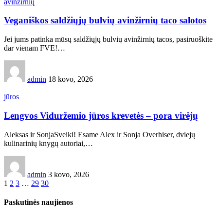
avinžirnių
Veganiškos saldžiųjų bulvių avinžirnių taco salotos
Jei jums patinka mūsų saldžiųjų bulvių avinžirnių tacos, pasiruoškite
dar vienam FVE!…
admin
18 kovo, 2026
jūros
Lengvos Viduržemio jūros krevetės – pora virėjų
Aleksas ir SonjaSveiki! Esame Alex ir Sonja Overhiser, dviejų
kulinarinių knygų autoriai,…
admin
3 kovo, 2026
1
2
3
…
29
30
Paskutinės naujienos