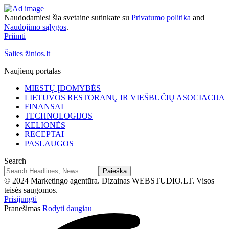
Naudodamiesi šia svetaine sutinkate su
Privatumo politika
and
Naudojimo sąlygos
.
Priimti
Šalies žinios.lt
Naujienų portalas
MIESTŲ ĮDOMYBĖS
LIETUVOS RESTORANŲ IR VIEŠBUČIŲ ASOCIACIJA
FINANSAI
TECHNOLOGIJOS
KELIONĖS
RECEPTAI
PASLAUGOS
Search
© 2024 Marketingo agentūra. Dizainas WEBSTUDIO.LT. Visos
teisės saugomos.
Prisijungti
Pranešimas
Rodyti daugiau