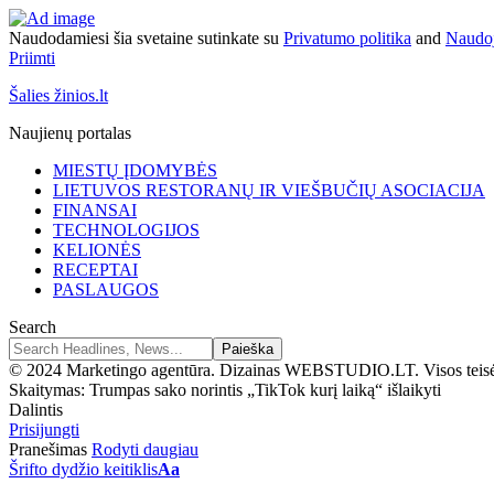
Naudodamiesi šia svetaine sutinkate su
Privatumo politika
and
Naudoj
Priimti
Šalies žinios.lt
Naujienų portalas
MIESTŲ ĮDOMYBĖS
LIETUVOS RESTORANŲ IR VIEŠBUČIŲ ASOCIACIJA
FINANSAI
TECHNOLOGIJOS
KELIONĖS
RECEPTAI
PASLAUGOS
Search
© 2024 Marketingo agentūra. Dizainas WEBSTUDIO.LT. Visos teis
Skaitymas:
Trumpas sako norintis „TikTok kurį laiką“ išlaikyti
Dalintis
Prisijungti
Pranešimas
Rodyti daugiau
Šrifto dydžio keitiklis
Aa