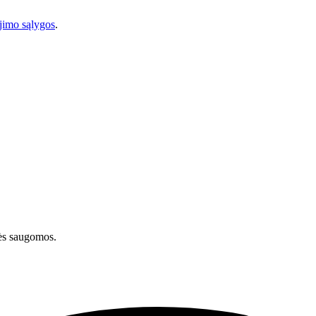
imo sąlygos
.
ės saugomos.