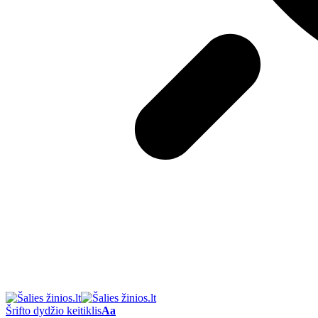
Šrifto dydžio keitiklis
Aa