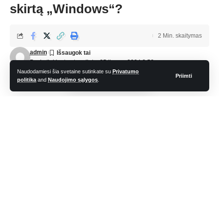
skirtą „Windows“?
2 Min. skaitymas
admin
Paskutinį kartą atnaujinta: 25 liepos, 2024 3:52 am
Naudodamiesi šia svetaine sutinkate su
Privatumo
Priimti
politika
and
Naudojimo sąlygos
.
Daugeliui žmonių visame pasaulyje „Gmail“ yra numatytasis
el. laiškų tikrinimo būdas, nes yra paprastas naudoti, funkcijos
ir gerokai patobulintas šlamšto aptikimas. Nepaisant
populiarumo ir patogumo, neatrodo, kad „Windows“ skirtos
„Gmail“ programos būtų, o tai reiškia, kad turite pasikliauti
trečiųjų šalių klientais, pvz., „Outlook“. Tačiau, priešingai
populiariai nuomonei, iš tikrųjų yra būdas įdiegti „Gmail“
programą „Windows“ nešiojamajame kompiuteryje, nors ir su
pasukimu. Šiame straipsnyje aš jums parodysiu, kaip.