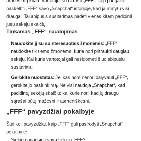
pranešimą kitam vartotojui su užrašu „FFF“. Taip pat galite
paskelbti „FFF“ savo „Snapchat“ istorijoje, kad ją matytų visi
draugai. Tai abipusis susitarimas padėti vienas kitam padidinti
jūsų sekėjų skaičių.
Tinkamas „FFF“ naudojimas
Naudokite jį su suinteresuotais žmonėmis
: „FFF“
naudokite tik tiems žmonėms, kurie nori pritraukti daugiau
sekėjų. Kai kurie vartotojai gali nesidomėti šiuo abipusiu
susitarimu.
Gerbkite nuostatas
: Jei kas nors nenori dalyvauti „FFF“,
gerbkite jo pasirinkimą. Ne visi naudoja „Snapchat“, kad
padidintų sekėjų skaičių; kai kurie nori, kad jų draugų
sąrašai būtų mažesni ir asmeniškesni.
„FFF“ pavyzdžiai pokalbyje
Štai keli pavyzdžiai, kaip „FFF“ gali pasirodyti „Snapchat“
pokalbyje:
Siekiu pagausinti savo sekėjų. FFF?