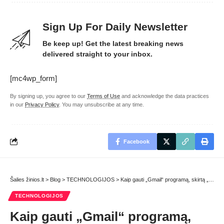
Sign Up For Daily Newsletter
Be keep up! Get the latest breaking news
delivered straight to your inbox.
[mc4wp_form]
By signing up, you agree to our
Terms of Use
and acknowledge the data practices
in our
Privacy Policy
. You may unsubscribe at any time.
Facebook
Šalies žinios.lt
>
Blog
>
TECHNOLOGIJOS
>
Kaip gauti „Gmail“ programą, skirtą „Windows“?
TECHNOLOGIJOS
Kaip gauti „Gmail“ programą,