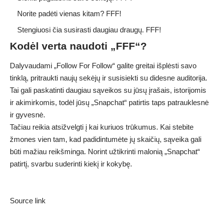
Norite padėti vienas kitam? FFF!
Stengiuosi čia susirasti daugiau draugų. FFF!
Kodėl verta naudoti „FFF“?
Dalyvaudami „Follow For Follow“ galite greitai išplėsti savo
tinklą, pritraukti naujų sekėjų ir susisiekti su didesne auditorija.
Tai gali paskatinti daugiau sąveikos su jūsų įrašais, istorijomis
ir akimirkomis, todėl jūsų „Snapchat“ patirtis taps patrauklesnė
ir gyvesnė.
Tačiau reikia atsižvelgti į kai kuriuos trūkumus. Kai stebite
žmones vien tam, kad padidintumėte jų skaičių, sąveika gali
būti mažiau reikšminga. Norint užtikrinti malonią „Snapchat“
patirtį, svarbu suderinti kiekį ir kokybę.
Source link