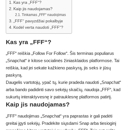
Kas yra „FFF“?
Kaip jis naudojamas?
Tinkamas „FFF“ naudojimas
„FFF“ pavyzdžiai pokalbyje
Kodėl verta naudoti „FFF“?
Kas yra „FFF“?
„FFF“ reiškia „Follow For Follow“. Šis terminas populiarus
„Snapchat“ ir kitose socialinės žiniasklaidos platformose. Tai
reiškia, kad jei sekate kažkieno paskyrą, jis seks ir jūsų
paskyrą.
Daugelis vartotojų, ypač tų, kurie pradeda naudoti „Snapchat“
arba bando padidinti savo sekėjų skaičių, naudoja „FFF“, kad
sukurtų interaktyvesnę ir patrauklesnę platformos patirtį.
Kaip jis naudojamas?
„FFF“ naudojimas „Snapchat“ yra paprastas ir gali padėti
greitai įgyti sekėjų. Pradėkite siųsdami Snap arba tiesioginį