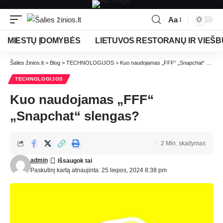
Aa
MIESTŲ ĮDOMYBĖS
LIETUVOS RESTORANŲ IR VIEŠB
Šalies žinios.lt
>
Blog
>
TECHNOLOGIJOS
>
Kuo naudojamas „FFF“ „Snapchat“ slengas?
TECHNOLOGIJOS
Kuo naudojamas „FFF“
„Snapchat“ slengas?
2 Min. skaitymas
admin
Paskutinį kartą atnaujinta: 25 liepos, 2024 8:38 pm