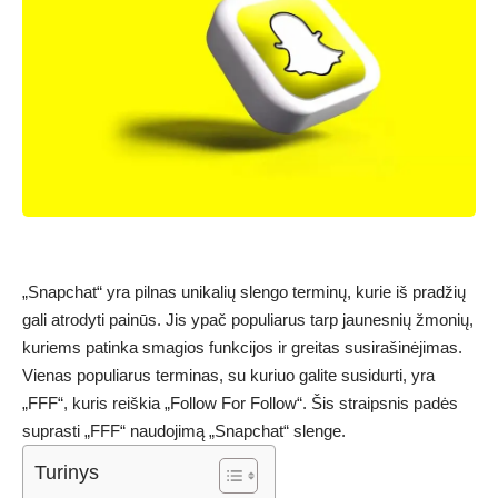
„Snapchat“ yra pilnas unikalių slengo terminų, kurie iš pradžių
gali atrodyti painūs. Jis ypač populiarus tarp jaunesnių žmonių,
kuriems patinka smagios funkcijos ir greitas susirašinėjimas.
Vienas populiarus terminas, su kuriuo galite susidurti, yra
„FFF“, kuris reiškia „Follow For Follow“. Šis straipsnis padės
suprasti „FFF“ naudojimą „Snapchat“ slenge.
Turinys