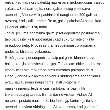
reikia, kad kas nors pateiktų naujienas ir mokomuosius vaizdo
įrašus. Užuot samdę ką nors, galite tiesiog įkelti savo
scenarijų į Vidnoz AI ir pasirinkti iš daugiau nei 900 galimų
avatarų, kad jį atliktumėte. Be to, galite pakeisti AI balsą, kad
jis geriau atitiktų jūsų turinį.
Tačiau jei jums nepatinka galimi pseudoportreto pasirinkimai,
taip pat galite įkelti nuotraukas, kad sukurtumėte tinkintą
pseudoportretą. Procesas yra nesudėtingas, o programa
padės atlikti visus veiksmus.
Sukūrę savo pseudoportretą, taip pat galite klonuoti savo
balsą, kad jis skambėtų kaip jūs. Tačiau atminkite, kad balso
klonavimas yra mokamos prenumeratos pakopos dalis.
Be to, „Vidnoz AI“ apima šablonus skirtingiems scenarijams,
pvz., naujausioms naujienoms, instrukcijoms ir
paaiškinimams, leidžiančius vartotojams pasirinkti
tinkamiausią jų turiniui. Bet tai dar ne viskas. Vidnoz AI
neseniai pristatė naują pokalbių funkciją, kurioje galite įvesti
scenarijus dviem skirtingiems AI avatarams, kad galėtumėte