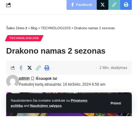
Facebook
Šalies žinios.lt
>
Blog
>
TECHNOLOGIJOS
>
Drakono namas 2 sezonas
TECHNOLOGIJOS
Drakono namas 2 sezonas
2 Min. skaitymas
admin
Paskutinį kartą atnaujinta: 16 birželio, 2024 6:56 am
Naudodamiesi šia svetaine sutinkate su
Privatumo
Priimti
politika
and
Naudojimo sąlygos
.