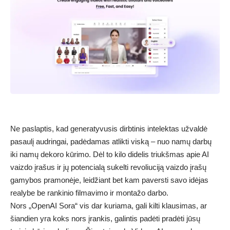
Ne paslaptis, kad generatyvusis dirbtinis intelektas užvaldė
pasaulį audringai, padėdamas atlikti viską – nuo ​​namų darbų
iki namų dekoro kūrimo. Dėl to kilo didelis triukšmas apie AI
vaizdo įrašus ir jų potencialą sukelti revoliuciją vaizdo įrašų
gamybos pramonėje, leidžiant bet kam paversti savo idėjas
realybe be rankinio filmavimo ir montažo darbo.
Nors „OpenAI Sora“ vis dar kuriama, gali kilti klausimas, ar
šiandien yra koks nors įrankis, galintis padėti pradėti jūsų