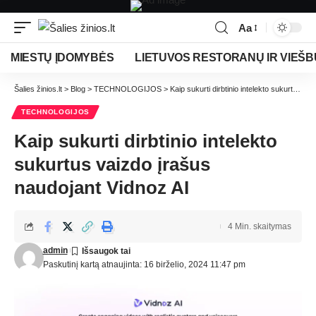
Aa
MIESTŲ ĮDOMYBĖS
LIETUVOS RESTORANŲ IR VIEŠB
Šalies žinios.lt
>
Blog
>
TECHNOLOGIJOS
>
Kaip sukurti dirbtinio intelekto sukurtus vaizdo įrašus naudojant Vidnoz AI
TECHNOLOGIJOS
Kaip sukurti dirbtinio intelekto
sukurtus vaizdo įrašus
naudojant Vidnoz AI
4 Min. skaitymas
admin
Paskutinį kartą atnaujinta: 16 birželio, 2024 11:47 pm