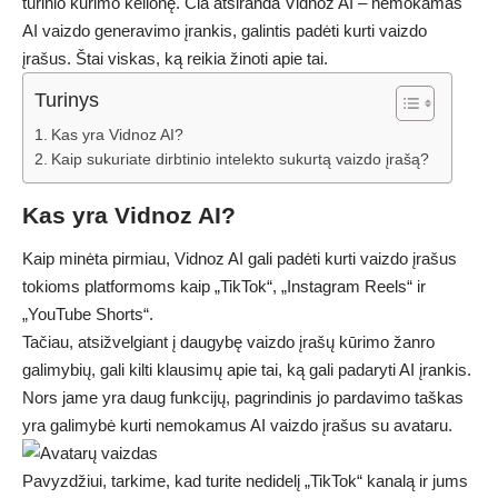
turinio kūrimo kelionę. Čia atsiranda Vidnoz AI – nemokamas
AI vaizdo generavimo įrankis, galintis padėti kurti vaizdo
įrašus. Štai viskas, ką reikia žinoti apie tai.
Turinys
Kas yra Vidnoz AI?
Kaip sukuriate dirbtinio intelekto sukurtą vaizdo įrašą?
Kas yra Vidnoz AI?
Kaip minėta pirmiau, Vidnoz AI gali padėti kurti vaizdo įrašus
tokioms platformoms kaip „TikTok“, „Instagram Reels“ ir
„YouTube Shorts“.
Tačiau, atsižvelgiant į daugybę vaizdo įrašų kūrimo žanro
galimybių, gali kilti klausimų apie tai, ką gali padaryti AI įrankis.
Nors jame yra daug funkcijų, pagrindinis jo pardavimo taškas
yra galimybė kurti nemokamus AI vaizdo įrašus su avataru.
Pavyzdžiui, tarkime, kad turite nedidelį „TikTok“ kanalą ir jums