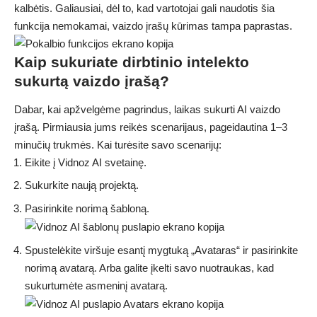
kalbėtis. Galiausiai, dėl to, kad vartotojai gali naudotis šia
funkcija nemokamai, vaizdo įrašų kūrimas tampa paprastas.
Kaip sukuriate dirbtinio intelekto
sukurtą vaizdo įrašą?
Dabar, kai apžvelgėme pagrindus, laikas sukurti AI vaizdo
įrašą. Pirmiausia jums reikės scenarijaus, pageidautina 1–3
minučių trukmės. Kai turėsite savo scenarijų:
Eikite į Vidnoz AI svetainę.
Sukurkite naują projektą.
Pasirinkite norimą šabloną.
Spustelėkite viršuje esantį mygtuką „Avataras“ ir pasirinkite
norimą avatarą. Arba galite įkelti savo nuotraukas, kad
sukurtumėte asmeninį avatarą.