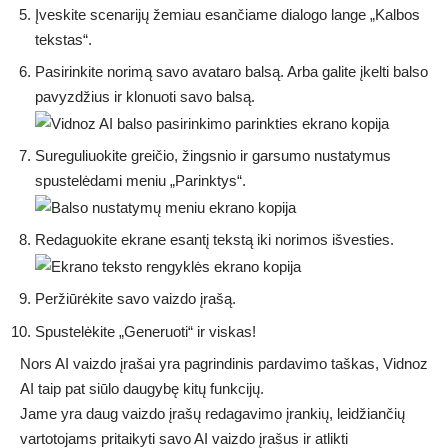
Įveskite scenarijų žemiau esančiame dialogo lange „Kalbos
tekstas“.
Pasirinkite norimą savo avataro balsą. Arba galite įkelti balso
pavyzdžius ir klonuoti savo balsą.
Sureguliuokite greičio, žingsnio ir garsumo nustatymus
spustelėdami meniu „Parinktys“.
Redaguokite ekrane esantį tekstą iki norimos išvesties.
Peržiūrėkite savo vaizdo įrašą.
Spustelėkite „Generuoti“ ir viskas!
Nors AI vaizdo įrašai yra pagrindinis pardavimo taškas, Vidnoz
AI taip pat siūlo daugybę kitų funkcijų.
Jame yra daug vaizdo įrašų redagavimo įrankių, leidžiančių
vartotojams pritaikyti savo AI vaizdo įrašus ir atlikti