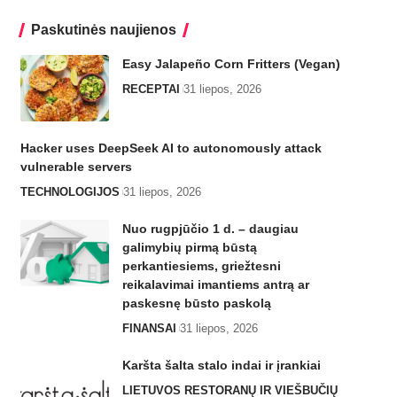
Paskutinės naujienos
Easy Jalapeño Corn Fritters (Vegan)
RECEPTAI
31 liepos, 2026
Hacker uses DeepSeek AI to autonomously attack
vulnerable servers
TECHNOLOGIJOS
31 liepos, 2026
Nuo rugpjūčio 1 d. – daugiau
galimybių pirmą būstą
perkantiesiems, griežtesni
reikalavimai imantiems antrą ar
paskesnę būsto paskolą
FINANSAI
31 liepos, 2026
Karšta šalta stalo indai ir įrankiai
LIETUVOS RESTORANŲ IR VIEŠBUČIŲ