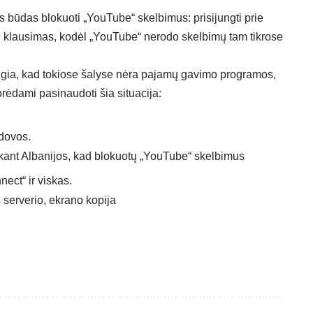
tas būdas blokuoti „YouTube“ skelbimus: prisijungti prie
lti klausimas, kodėl „YouTube“ nerodo skelbimų tam tikrose
eigia, kad tokiose šalyse nėra pajamų gavimo programos,
rėdami pasinaudoti šia situacija:
ldovos.
nect“ ir viskas.