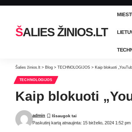
MIEST
ŠALIES ŽINIOS.LT
LIETU
TECH
Šalies žinios.lt
>
Blog
>
TECHNOLOGIJOS
>
Kaip blokuoti „YouTu
TECHNOLOGIJOS
Kaip blokuoti „Y
admin
Paskutinį kartą atnaujinta: 15 birželio, 2024 1:52 pm