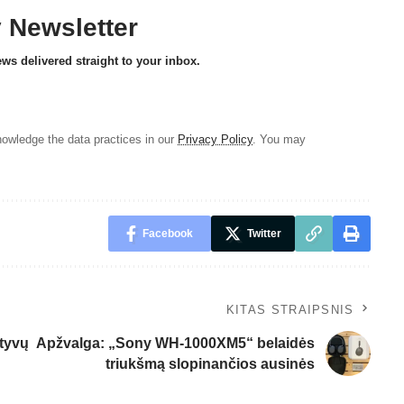
y Newsletter
ews delivered straight to your inbox.
owledge the data practices in our
Privacy Policy
. You may
Facebook
Twitter
KITAS STRAIPSNIS
ktyvų
Apžvalga: „Sony WH-1000XM5“ belaidės
triukšmą slopinančios ausinės