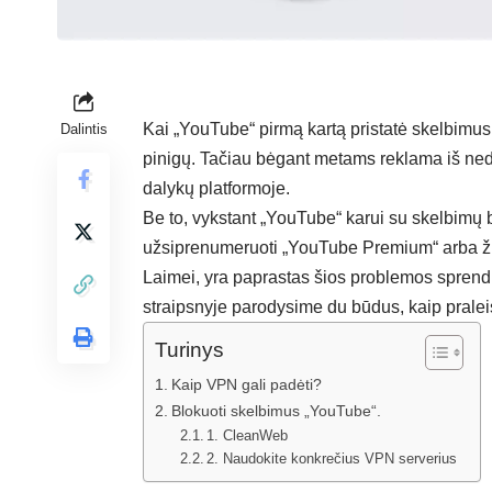
Kai „YouTube“ pirmą kartą pristatė skelbimus,
Dalintis
pinigų. Tačiau bėgant metams reklama iš ned
dalykų platformoje.
Be to, vykstant „YouTube“ karui su skelbimų b
užsiprenumeruoti „YouTube Premium“ arba žiū
Laimei, yra paprastas šios problemos sprend
straipsnyje parodysime du būdus, kaip pralei
Turinys
Kaip VPN gali padėti?
Blokuoti skelbimus „YouTube“.
1. CleanWeb
2. Naudokite konkrečius VPN serverius