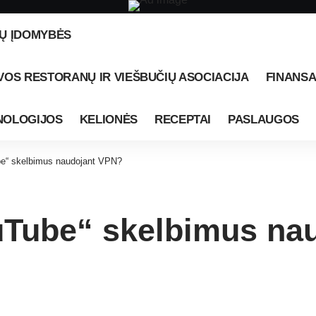
Ų ĮDOMYBĖS
VOS RESTORANŲ IR VIEŠBUČIŲ ASOCIACIJA
FINANSA
NOLOGIJOS
KELIONĖS
RECEPTAI
PASLAUGOS
be“ skelbimus naudojant VPN?
ouTube“ skelbimus na