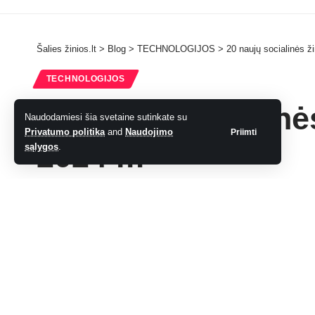
Šalies žinios.lt
>
Blog
>
TECHNOLOGIJOS
>
20 naujų socialinės ž
TECHNOLOGIJOS
20 naujų socialinė
Naudodamiesi šia svetaine sutinkate su
Privatumo politika
and
Naudojimo
Priimti
2024 m
sąlygos
.
admin
Paskutinį kartą atnaujinta: 14 birželio, 2024 9:10 pm