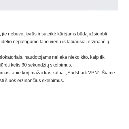
 jie nebuvo įkyrūs ir suteikė kūrėjams būdą užsidirbti
idelio nepatogumo tapo vienu iš labiausiai erzinančių
lokatoriais, naudotojams nelieka nieko kito, kaip tik
rėti kelis 30 sekundžių skelbimus.
imas, apie kurį mažai kas kalba: „Surfshark VPN“. Šiame
sti šiuos erzinančius skelbimus.