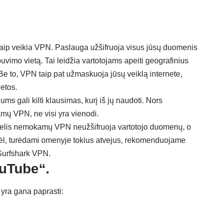
kaip veikia VPN. Paslauga užšifruoja visus jūsų duomenis
uvimo vietą. Tai leidžia vartotojams apeiti geografinius
 Be to, VPN taip pat užmaskuoja jūsų veiklą internete,
etos.
 gali kilti klausimas, kurį iš jų naudoti. Nors
mų VPN, ne visi yra vienodi.
gelis nemokamų VPN neužšifruoja vartotojo duomenų, o
dėl, turėdami omenyje tokius atvejus, rekomenduojame
 Surfshark VPN.
uTube“.
u yra gana paprasti: