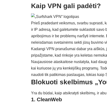
Kaip VPN gali padėti?
Prieš pradedant veiksmus, svarbu suprasti, 
ir IP adresą, kad galėtumėte suklastoti savo b
apribojimus ir be problemų naršyti internete.
neleisdamas svetainėms sekti jūsų buvimo vi
Kadangi VPN pranašumai dabar yra aiškūs, jums
pripažįstame, kad rinkoje yra keletas nemoka
Naujausiose ataskaitose nustatyta, kad dau
kai kuriuose jų yra kenkėjiškų programų. To
naudoti tik patikimas paslaugas, tokias kaip
Blokuoti skelbimus „Yo
Yra du būdai, kaip atsikratyti skelbimų, ir ab
1. CleanWeb