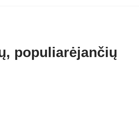
ų, populiarėjančių
7 Min. skaitymas
Dalintis