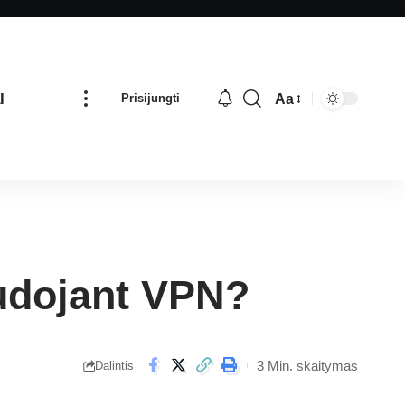
I
Aa
Prisijungti
udojant VPN?
3 Min. skaitymas
Dalintis