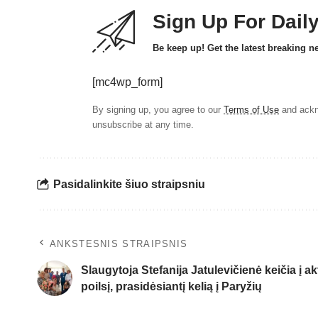
Sign Up For Dail
Be keep up! Get the latest breaking n
[mc4wp_form]
By signing up, you agree to our
Terms of Use
and ackn
unsubscribe at any time.
Pasidalinkite šiuo straipsniu
ANKSTESNIS STRAIPSNIS
Slaugytoja Stefanija Jatulevičienė keičia į a
poilsį, prasidėsiantį kelią į Paryžių