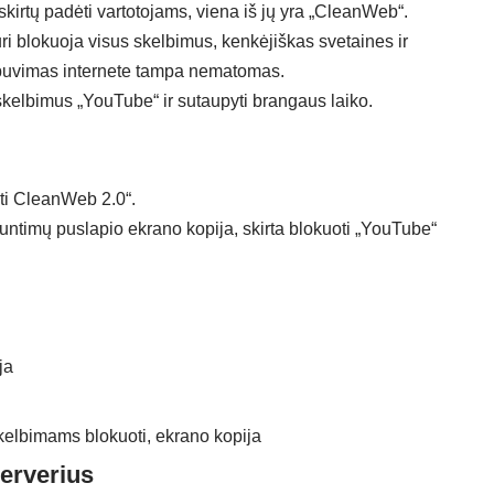
skirtų padėti vartotojams, viena iš jų yra „CleanWeb“.
uri blokuoja visus skelbimus, kenkėjiškas svetaines ir
ų buvimas internete tampa nematomas.
i skelbimus „YouTube“ ir sutaupyti brangaus laiko.
gti CleanWeb 2.0“.
erverius