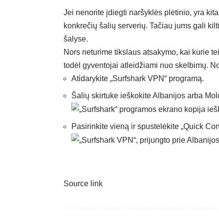
Jei nenorite įdiegti naršyklės plėtinio, yra ki
konkrečių šalių serverių. Tačiau jums gali ki
šalyse.
Nors neturime tikslaus atsakymo, kai kurie t
todėl gyventojai atleidžiami nuo skelbimų. No
Atidarykite „Surfshark VPN“ programą.
Šalių skirtuke ieškokite Albanijos arba Mo
Pasirinkite vieną ir spustelėkite „Quick Con
Source link