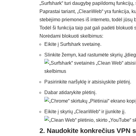
„Surfshark“ turi daugybę papildomų funkcijų, 
Paprastai tariant, „CleanWeb“ yra funkcija, k
stebėjimo priemones iš interneto, todėl jūs
Todėl ši funkcija taip pat gali padėti blokuot
Norėdami blokuoti skelbimus:
Eikite į Surfshark svetainę.
Slinkite žemyn, kad rastumėte skyrių „Įdie
Pasirinkite naršyklę ir atsisiųskite plėtinį.
Dabar atidarykite plėtinį.
Eikite į skyrių „CleanWeb“ ir įjunkite jį.
2. Naudokite konkrečius VPN s