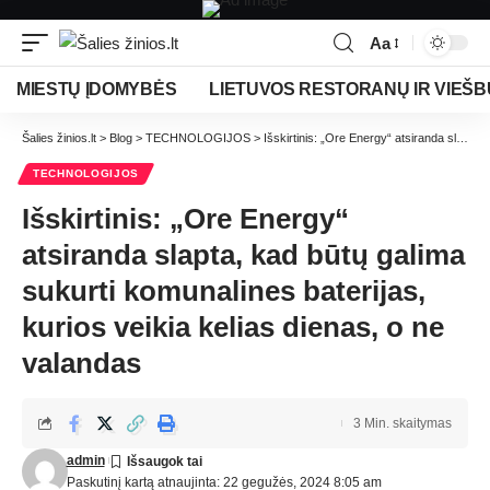
Aa
MIESTŲ ĮDOMYBĖS
LIETUVOS RESTORANŲ IR VIEŠB
Šalies žinios.lt
>
Blog
>
TECHNOLOGIJOS
>
Išskirtinis: „Ore Energy“ atsiranda slapta, kad būtų galima sukurti komunalines baterijas, kurios veikia kelias dienas, o ne valandas
TECHNOLOGIJOS
Išskirtinis: „Ore Energy“
atsiranda slapta, kad būtų galima
sukurti komunalines baterijas,
kurios veikia kelias dienas, o ne
valandas
3 Min. skaitymas
admin
Paskutinį kartą atnaujinta: 22 gegužės, 2024 8:05 am