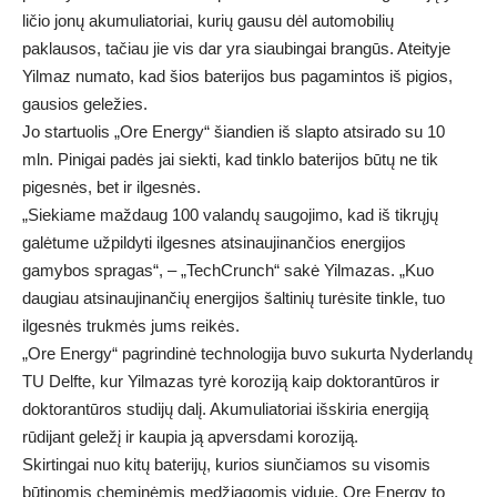
ličio jonų akumuliatoriai, kurių gausu dėl automobilių
paklausos, tačiau jie vis dar yra siaubingai brangūs. Ateityje
Yilmaz numato, kad šios baterijos bus pagamintos iš pigios,
gausios geležies.
Jo startuolis „Ore Energy“ šiandien iš slapto atsirado su 10
mln. Pinigai padės jai siekti, kad tinklo baterijos būtų ne tik
pigesnės, bet ir ilgesnės.
„Siekiame maždaug 100 valandų saugojimo, kad iš tikrųjų
galėtume užpildyti ilgesnes atsinaujinančios energijos
gamybos spragas“, – „TechCrunch“ sakė Yilmazas. „Kuo
daugiau atsinaujinančių energijos šaltinių turėsite tinkle, tuo
ilgesnės trukmės jums reikės.
„Ore Energy“ pagrindinė technologija buvo sukurta Nyderlandų
TU Delfte, kur Yilmazas tyrė koroziją kaip doktorantūros ir
doktorantūros studijų dalį. Akumuliatoriai išskiria energiją
rūdijant geležį ir kaupia ją apversdami koroziją.
Skirtingai nuo kitų baterijų, kurios siunčiamos su visomis
būtinomis cheminėmis medžiagomis viduje, Ore Energy to