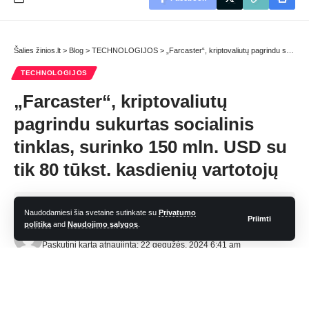
Šalies žinios.lt
>
Blog
>
TECHNOLOGIJOS
>
„Farcaster“, kriptovaliutų pagrindu sukurtas socialinis tinklas, surinko 150 mln. USD su tik 80 tūkst. kasdienių vartotojų
TECHNOLOGIJOS
„Farcaster“, kriptovaliutų
pagrindu sukurtas socialinis
tinklas, surinko 150 mln. USD su
tik 80 tūkst. kasdienių vartotojų
3 Min. skaitymas
Naudodamiesi šia svetaine sutinkate su
Privatumo
Priimti
politika
and
Naudojimo sąlygos
.
admin
Paskutinį kartą atnaujinta: 22 gegužės, 2024 6:41 am