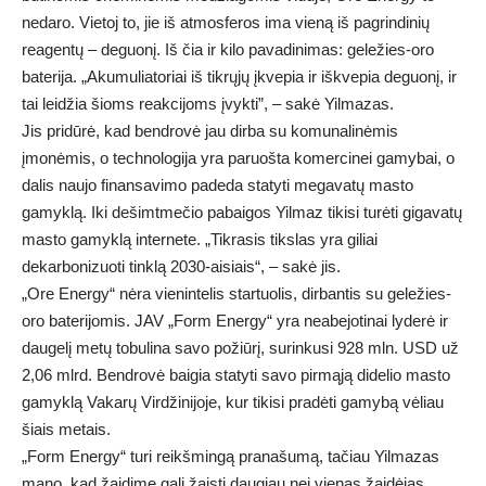
nedaro. Vietoj to, jie iš atmosferos ima vieną iš pagrindinių
reagentų – deguonį. Iš čia ir kilo pavadinimas: geležies-oro
baterija. „Akumuliatoriai iš tikrųjų įkvepia ir iškvepia deguonį, ir
tai leidžia šioms reakcijoms įvykti”, – sakė Yilmazas.
Jis pridūrė, kad bendrovė jau dirba su komunalinėmis
įmonėmis, o technologija yra paruošta komercinei gamybai, o
dalis naujo finansavimo padeda statyti megavatų masto
gamyklą. Iki dešimtmečio pabaigos Yilmaz tikisi turėti gigavatų
masto gamyklą internete. „Tikrasis tikslas yra giliai
dekarbonizuoti tinklą 2030-aisiais“, – sakė jis.
„Ore Energy“ nėra vienintelis startuolis, dirbantis su geležies-
oro baterijomis. JAV „Form Energy“ yra neabejotinai lyderė ir
daugelį metų tobulina savo požiūrį, surinkusi 928 mln. USD už
2,06 mlrd. Bendrovė baigia statyti savo pirmąją didelio masto
gamyklą Vakarų Virdžinijoje, kur tikisi pradėti gamybą vėliau
šiais metais.
„Form Energy“ turi reikšmingą pranašumą, tačiau Yilmazas
mano, kad žaidime gali žaisti daugiau nei vienas žaidėjas.