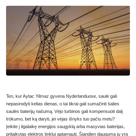
Ten, kur Aytac Yilmaz gyvena Nyderlanduose, saulė gali
nepasirodyti kelias dienas, o tai tikrai gali sumažinti šalies
saulės baterijų našumą. Vėjo turbinos gali kompensuoti dalį
trūkumo, bet ką daryti, jei vėjas išnyks tuo pačiu metu?
Įeikite į ilgalaikę energijos saugyklą arba masyvias baterijas,
pritaikytas elektros tinklui aptarnauti. Šiandien dauguma jų yra