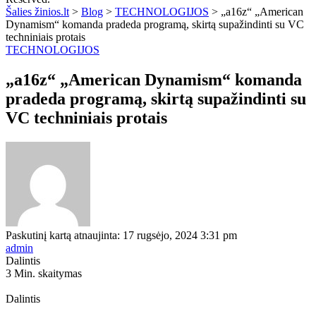
Šalies žinios.lt
>
Blog
>
TECHNOLOGIJOS
>
„a16z“ „American
Dynamism“ komanda pradeda programą, skirtą supažindinti su VC
techniniais protais
TECHNOLOGIJOS
„a16z“ „American Dynamism“ komanda
pradeda programą, skirtą supažindinti su
VC techniniais protais
Paskutinį kartą atnaujinta: 17 rugsėjo, 2024 3:31 pm
admin
Dalintis
3 Min. skaitymas
Dalintis