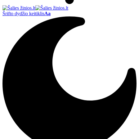
Šrifto dydžio keitiklis
Aa