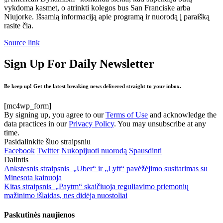
vykdoma kasmet, o atrinkti kolegos bus San Franciske arba
Niujorke. Išsamią informaciją apie programą ir nuorodą į paraišką
rasite čia.
Source link
Sign Up For Daily Newsletter
Be keep up! Get the latest breaking news delivered straight to your inbox.
[mc4wp_form]
By signing up, you agree to our
Terms of Use
and acknowledge the
data practices in our
Privacy Policy
. You may unsubscribe at any
time.
Pasidalinkite šiuo straipsniu
Facebook
Twitter
Nukopijuoti nuorodą
Spausdinti
Dalintis
Ankstesnis straipsnis
„Uber“ ir „Lyft“ pavėžėjimo susitarimas su
Minesota kainuoja
Kitas straipsnis
„Paytm“ skaičiuoja reguliavimo priemonių
mažinimo išlaidas, nes didėja nuostoliai
Paskutinės naujienos