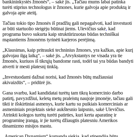
bankininkystės žmonės“, – sakė jis. „Tačiau mums labai patinka
turėti stiprius technologus ir žmones, kurie galvoja apie produktą ir
galvoja apie ateitį.
Tačiau tokio tipo žmonės iš pradžių gali nepagalvoti, kad investuoti
ar būti startuolio steigėju būtinai jiems. Ulevičius sakė
,
kad
programa buvo sukurta kaip struktūrizuotas būdas techniškai
mąstantiems žmonėms tyrinėti karjeros perėjimą.
„Klausimas, kaip pritraukti techninius žmones, yra kažkas, apie kurį
galvojau ilgą laiką“, – sakė jis. „Atvykstantys ne visada yra tie
žmonės, kuriuos iš tikrųjų bandome rasti, todėl tai yra būdas bandyti
atverti ir mesti platesnį tinklą.
„Investuodami dažnai norisi, kad žmonės būtų mažiausiai
akivaizdūs“, – pridūrė jis.
Gana svarbu, kad kandidatai turėtų tam tikrą komercinio darbo
patirtį, pavyzdžiui, keletą metų praleistų naujoje įmonėje, tačiau gali
tikti ir išskirtiniai asmenys, kurie kartu su puikiais komerciniais ar
asmeniniais projektais siekė aukštesnio laipsnio, sakė Ulevičius.
Atrinkti kolegos turėtų turėti patirties, kuri kerta aparatinę ir
programinę įrangą, ir jie turėtų džiaugtis platesniu Amerikos
dinamizmo misijos mastu.
„American Dynamism“ komanda siekia, kad stipendija būtų