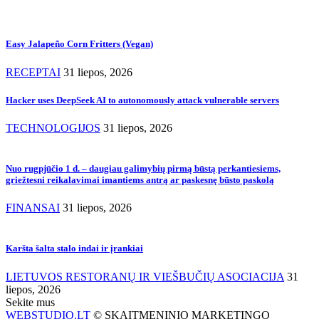
Easy Jalapeño Corn Fritters (Vegan)
RECEPTAI
31 liepos, 2026
Hacker uses DeepSeek AI to autonomously attack vulnerable servers
TECHNOLOGIJOS
31 liepos, 2026
Nuo rugpjūčio 1 d. – daugiau galimybių pirmą būstą perkantiesiems,
griežtesni reikalavimai imantiems antrą ar paskesnę būsto paskolą
FINANSAI
31 liepos, 2026
Karšta šalta stalo indai ir įrankiai
LIETUVOS RESTORANŲ IR VIEŠBUČIŲ ASOCIACIJA
31
liepos, 2026
Sekite mus
WEBSTUDIO.LT
© SKAITMENINIO MARKETINGO