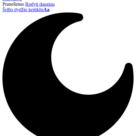
Pranešimas
Rodyti daugiau
Šrifto dydžio keitiklis
Aa