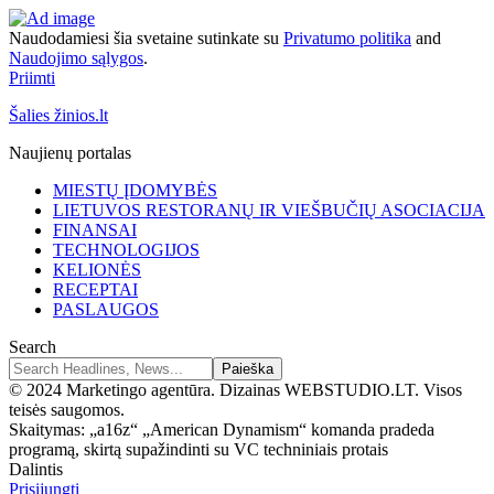
Naudodamiesi šia svetaine sutinkate su
Privatumo politika
and
Naudojimo sąlygos
.
Priimti
Šalies žinios.lt
Naujienų portalas
MIESTŲ ĮDOMYBĖS
LIETUVOS RESTORANŲ IR VIEŠBUČIŲ ASOCIACIJA
FINANSAI
TECHNOLOGIJOS
KELIONĖS
RECEPTAI
PASLAUGOS
Search
© 2024 Marketingo agentūra. Dizainas WEBSTUDIO.LT. Visos
teisės saugomos.
Skaitymas:
„a16z“ „American Dynamism“ komanda pradeda
programą, skirtą supažindinti su VC techniniais protais
Dalintis
Prisijungti