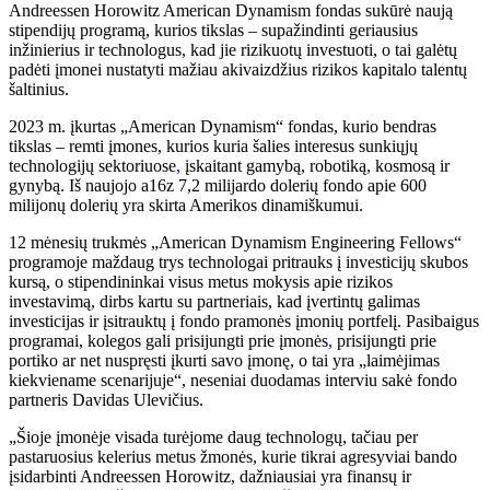
Andreessen Horowitz American Dynamism fondas sukūrė naują
stipendijų programą, kurios tikslas – supažindinti geriausius
inžinierius ir technologus, kad jie rizikuotų investuoti, o tai galėtų
padėti įmonei nustatyti mažiau akivaizdžius rizikos kapitalo talentų
šaltinius.
2023 m. įkurtas „American Dynamism“ fondas, kurio bendras
tikslas – remti įmones, kurios kuria šalies interesus sunkiųjų
technologijų sektoriuose
,
įskaitant gamybą, robotiką, kosmosą ir
gynybą. Iš naujojo a16z 7,2 milijardo dolerių fondo apie 600
milijonų dolerių yra skirta Amerikos dinamiškumui.
12 mėnesių trukmės „American Dynamism Engineering Fellows“
programoje maždaug trys technologai pritrauks į investicijų skubos
kursą, o stipendininkai visus metus mokysis apie rizikos
investavimą, dirbs kartu su partneriais, kad įvertintų galimas
investicijas ir įsitrauktų į fondo pramonės įmonių portfelį. Pasibaigus
programai, kolegos gali prisijungti prie įmonės
,
prisijungti prie
portiko ar net nuspręsti įkurti savo įmonę, o tai yra „laimėjimas
kiekviename scenarijuje“, neseniai duodamas interviu sakė fondo
partneris Davidas Ulevičius.
„Šioje įmonėje visada turėjome daug technologų, tačiau per
pastaruosius kelerius metus žmonės, kurie tikrai agresyviai bando
įsidarbinti Andreessen Horowitz, dažniausiai yra finansų ir