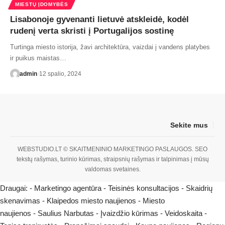
MIESTŲ ĮDOMYBĖS
Lisabonoje gyvenanti lietuvė atskleidė, kodėl
rudenį verta skristi į Portugalijos sostinę
Turtinga miesto istorija, žavi architektūra, vaizdai į vandens platybes
ir puikus maistas…
admin
12 spalio, 2024
Sekite mus
WEBSTUDIO.LT
© SKAITMENINIO MARKETINGO PASLAUGOS. SEO
tekstų rašymas, turinio kūrimas, straipsnių rašymas ir talpinimas į mūsų
valdomas svetaines.
Draugai: -
Marketingo agentūra
-
Teisinės konsultacijos
-
Skaidrių
skenavimas
-
Klaipedos miesto naujienos
-
Miesto
naujienos
-
Saulius Narbutas
-
Įvaizdžio kūrimas
-
Veidoskaita
-