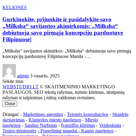
KELIONĖS
Gurkšnokite, prijunkite ir pasidalykite savo
„Milksha“ savijautos akimirkomis: „Milksha“
debiutuoja savo pirmąją koncepcijų parduotuvę
Filipinuose!
„Milksha“ savijautos akimirkos: „Milksha“ debiutuoja savo pirmąją
koncepcijų parduotuvę Filipinuose Manila -…
admin
3 vasario, 2025
Sekite mus
WEBSTUDIO.LT
© SKAITMENINIO MARKETINGO
PASLAUGOS. SEO tekstų rašymas, turinio kūrimas, straipsnių
rašymas ir talpinimas į mūsų valdomas svetaines.
Close
Draugai: -
Marketingo agentūra
-
Teisinės konsultacijos
-
Skaidrių
skenavimas
-
Klaipedos miesto naujienos
-
Miesto
naujienos
-
Saulius Narbutas
-
Įvaizdžio kūrimas
-
Veidoskaita
-
Teniso treniruotės
- Pranešimai spaudai -
Kauno naujienos
-