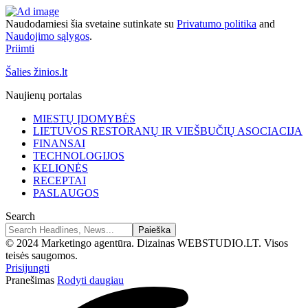
Naudodamiesi šia svetaine sutinkate su
Privatumo politika
and
Naudojimo sąlygos
.
Priimti
Šalies žinios.lt
Naujienų portalas
MIESTŲ ĮDOMYBĖS
LIETUVOS RESTORANŲ IR VIEŠBUČIŲ ASOCIACIJA
FINANSAI
TECHNOLOGIJOS
KELIONĖS
RECEPTAI
PASLAUGOS
Search
© 2024 Marketingo agentūra. Dizainas WEBSTUDIO.LT. Visos
teisės saugomos.
Prisijungti
Pranešimas
Rodyti daugiau