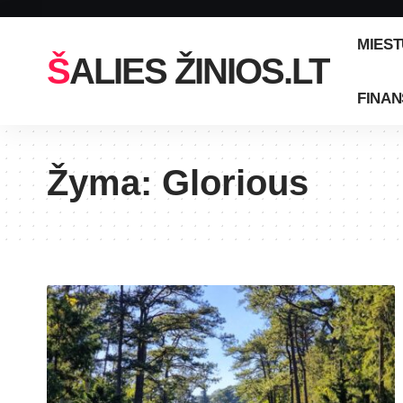
MIEST
ŠALIES ŽINIOS.LT
FINAN
Žyma:
Glorious