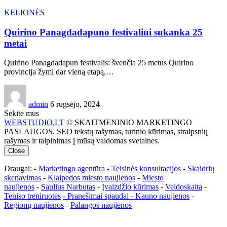
KELIONĖS
Quirino Panagdadapuno festivaliui sukanka 25
metai
Quirino Panagdadapun festivalis: švenčia 25 metus Quirino
provincija žymi dar vieną etapą,…
admin
6 rugsėjo, 2024
Sekite mus
WEBSTUDIO.LT
© SKAITMENINIO MARKETINGO
PASLAUGOS. SEO tekstų rašymas, turinio kūrimas, straipsnių
rašymas ir talpinimas į mūsų valdomas svetaines.
Close
Draugai: -
Marketingo agentūra
-
Teisinės konsultacijos
-
Skaidrių
skenavimas
-
Klaipedos miesto naujienos
-
Miesto
naujienos
-
Saulius Narbutas
-
Įvaizdžio kūrimas
-
Veidoskaita
-
Teniso treniruotės
- Pranešimai spaudai -
Kauno naujienos
-
Regionų naujienos
-
Palangos naujienos