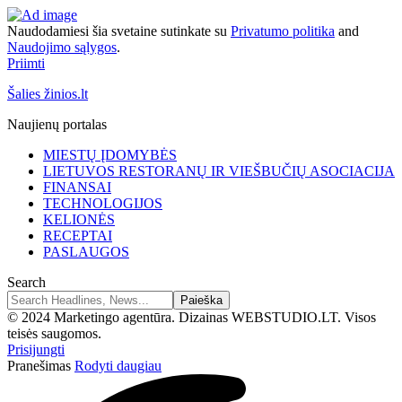
Naudodamiesi šia svetaine sutinkate su
Privatumo politika
and
Naudojimo sąlygos
.
Priimti
Šalies žinios.lt
Naujienų portalas
MIESTŲ ĮDOMYBĖS
LIETUVOS RESTORANŲ IR VIEŠBUČIŲ ASOCIACIJA
FINANSAI
TECHNOLOGIJOS
KELIONĖS
RECEPTAI
PASLAUGOS
Search
© 2024 Marketingo agentūra. Dizainas WEBSTUDIO.LT. Visos
teisės saugomos.
Prisijungti
Pranešimas
Rodyti daugiau