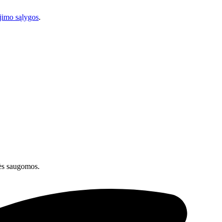
imo sąlygos
.
ės saugomos.