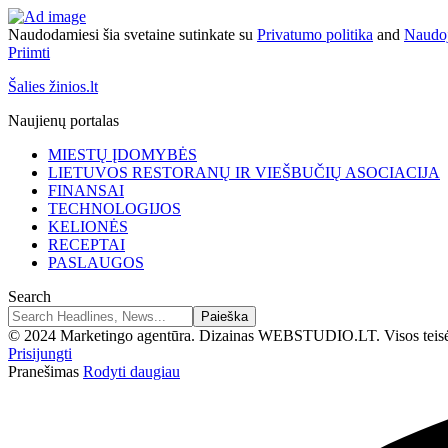
Naudodamiesi šia svetaine sutinkate su
Privatumo politika
and
Naudoj
Priimti
Šalies žinios.lt
Naujienų portalas
MIESTŲ ĮDOMYBĖS
LIETUVOS RESTORANŲ IR VIEŠBUČIŲ ASOCIACIJA
FINANSAI
TECHNOLOGIJOS
KELIONĖS
RECEPTAI
PASLAUGOS
Search
© 2024 Marketingo agentūra. Dizainas WEBSTUDIO.LT. Visos teis
Prisijungti
Pranešimas
Rodyti daugiau