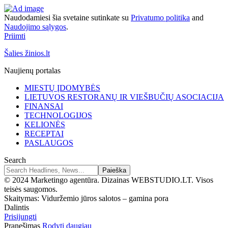
Naudodamiesi šia svetaine sutinkate su
Privatumo politika
and
Naudojimo sąlygos
.
Priimti
Šalies žinios.lt
Naujienų portalas
MIESTŲ ĮDOMYBĖS
LIETUVOS RESTORANŲ IR VIEŠBUČIŲ ASOCIACIJA
FINANSAI
TECHNOLOGIJOS
KELIONĖS
RECEPTAI
PASLAUGOS
Search
© 2024 Marketingo agentūra. Dizainas WEBSTUDIO.LT. Visos
teisės saugomos.
Skaitymas:
Viduržemio jūros salotos – gamina pora
Dalintis
Prisijungti
Pranešimas
Rodyti daugiau