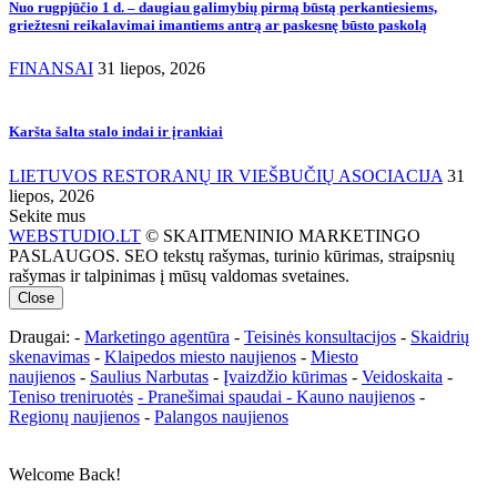
Nuo rugpjūčio 1 d. – daugiau galimybių pirmą būstą perkantiesiems,
griežtesni reikalavimai imantiems antrą ar paskesnę būsto paskolą
FINANSAI
31 liepos, 2026
Karšta šalta stalo indai ir įrankiai
LIETUVOS RESTORANŲ IR VIEŠBUČIŲ ASOCIACIJA
31
liepos, 2026
Sekite mus
WEBSTUDIO.LT
© SKAITMENINIO MARKETINGO
PASLAUGOS. SEO tekstų rašymas, turinio kūrimas, straipsnių
rašymas ir talpinimas į mūsų valdomas svetaines.
Close
Draugai: -
Marketingo agentūra
-
Teisinės konsultacijos
-
Skaidrių
skenavimas
-
Klaipedos miesto naujienos
-
Miesto
naujienos
-
Saulius Narbutas
-
Įvaizdžio kūrimas
-
Veidoskaita
-
Teniso treniruotės
- Pranešimai spaudai -
Kauno naujienos
-
Regionų naujienos
-
Palangos naujienos
Welcome Back!