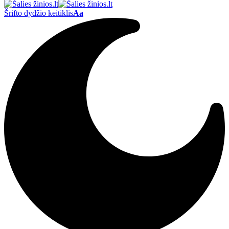
Šrifto dydžio keitiklis
Aa