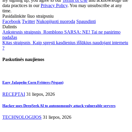
By signing up, you agree to our
Terms of Use
and acknowledge the
data practices in our
Privacy Policy
. You may unsubscribe at any
time.
Pasidalinkite šiuo straipsniu
Facebook
Twitter
Nukopijuoti nuorodą
Spausdinti
Dalintis
Ankstesnis straipsnis
Romblono SARSA: NE! Tai ne panirimo
padažas
Kitas straipsnis
Kaip spręsti kasdienius iššūkius naudojant internetu
?
Paskutinės naujienos
Easy Jalapeño Corn Fritters (Vegan)
RECEPTAI
31 liepos, 2026
Hacker uses DeepSeek AI to autonomously attack vulnerable servers
TECHNOLOGIJOS
31 liepos, 2026