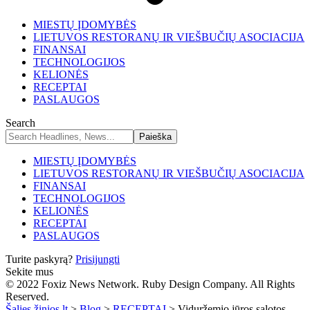
MIESTŲ ĮDOMYBĖS
LIETUVOS RESTORANŲ IR VIEŠBUČIŲ ASOCIACIJA
FINANSAI
TECHNOLOGIJOS
KELIONĖS
RECEPTAI
PASLAUGOS
Search
MIESTŲ ĮDOMYBĖS
LIETUVOS RESTORANŲ IR VIEŠBUČIŲ ASOCIACIJA
FINANSAI
TECHNOLOGIJOS
KELIONĖS
RECEPTAI
PASLAUGOS
Turite paskyrą?
Prisijungti
Sekite mus
© 2022 Foxiz News Network. Ruby Design Company. All Rights
Reserved.
Šalies žinios.lt
>
Blog
>
RECEPTAI
>
Viduržemio jūros salotos –