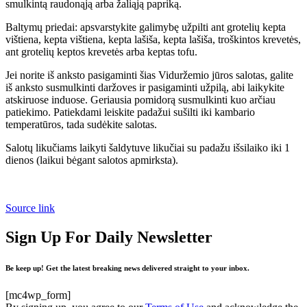
smulkintą raudonąją arba žaliąją papriką.
Baltymų priedai: apsvarstykite galimybę užpilti ant grotelių kepta
vištiena, kepta vištiena, kepta lašiša, kepta lašiša, troškintos krevetės,
ant grotelių keptos krevetės arba keptas tofu.
Jei norite iš anksto pasigaminti šias Viduržemio jūros salotas, galite
iš anksto susmulkinti daržoves ir pasigaminti užpilą, abi laikykite
atskiruose induose. Geriausia pomidorą susmulkinti kuo arčiau
patiekimo. Patiekdami leiskite padažui sušilti iki kambario
temperatūros, tada sudėkite salotas.
Salotų likučiams laikyti šaldytuve likučiai su padažu išsilaiko iki 1
dienos (laikui bėgant salotos apmirksta).
Source link
Sign Up For Daily Newsletter
Be keep up! Get the latest breaking news delivered straight to your inbox.
[mc4wp_form]