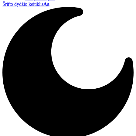
Šrifto dydžio keitiklis
Aa