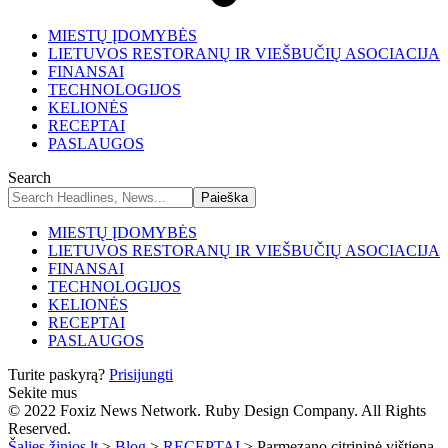
MIESTŲ ĮDOMYBĖS
LIETUVOS RESTORANŲ IR VIEŠBUČIŲ ASOCIACIJA
FINANSAI
TECHNOLOGIJOS
KELIONĖS
RECEPTAI
PASLAUGOS
Search
MIESTŲ ĮDOMYBĖS
LIETUVOS RESTORANŲ IR VIEŠBUČIŲ ASOCIACIJA
FINANSAI
TECHNOLOGIJOS
KELIONĖS
RECEPTAI
PASLAUGOS
Turite paskyrą?
Prisijungti
Sekite mus
© 2022 Foxiz News Network. Ruby Design Company. All Rights
Reserved.
Šalies žinios.lt
>
Blog
>
RECEPTAI
>
Parmezano citrininė vištiena