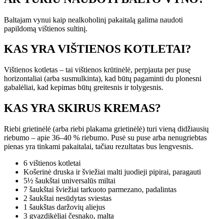
Baltajam vynui kaip nealkoholinį pakaitalą galima naudoti
papildomą vištienos sultinį.
KAS YRA VIŠTIENOS KOTLETAI?
Vištienos kotletas – tai vištienos krūtinėlė, perpjauta per pusę
horizontaliai (arba susmulkinta), kad būtų pagaminti du plonesni
gabalėliai, kad kepimas būtų greitesnis ir tolygesnis.
KAS YRA SKIRUS KREMAS?
Riebi grietinėlė (arba riebi plakama grietinėlė) turi vieną didžiausių
riebumo – apie 36–40 % riebumo. Pusė su puse arba nenugriebtas
pienas yra tinkami pakaitalai, tačiau rezultatas bus lengvesnis.
6
vištienos kotletai
Košerinė druska ir šviežiai malti juodieji pipirai
,
paragauti
5½
šaukštai
universalūs miltai
7
šaukštai
šviežiai tarkuoto parmezano
,
padalintas
2
šaukštai
nesūdytas sviestas
1
šaukštas
daržovių aliejus
3
gvazdikėliai
česnako
,
malta