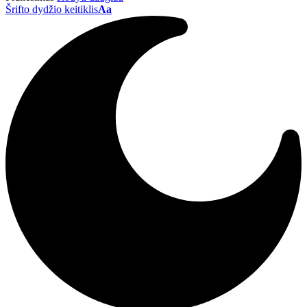
Šrifto dydžio keitiklis
Aa