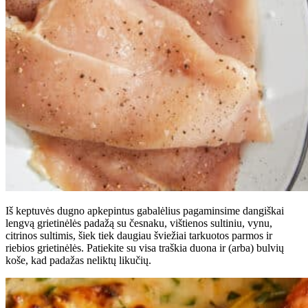
Iš keptuvės dugno apkepintus gabalėlius pagaminsime dangiškai
lengvą grietinėlės padažą su česnaku, vištienos sultiniu, vynu,
citrinos sultimis, šiek tiek daugiau šviežiai tarkuotos parmos ir
riebios grietinėlės. Patiekite su visa traškia duona ir (arba) bulvių
koše, kad padažas neliktų likučių.