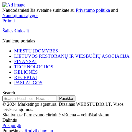
Naudodamiesi šia svetaine sutinkate su
Privatumo politika
and
Naudojimo sąlygos
.
Priimti
Šalies žinios.lt
Naujienų portalas
MIESTŲ ĮDOMYBĖS
LIETUVOS RESTORANŲ IR VIEŠBUČIŲ ASOCIACIJA
FINANSAI
TECHNOLOGIJOS
KELIONĖS
RECEPTAI
PASLAUGOS
Search
© 2024 Marketingo agentūra. Dizainas WEBSTUDIO.LT. Visos
teisės saugomos.
Skaitymas:
Parmezano citrininė vištiena – velniškai skanu
Dalintis
Prisijungti
Pranešimas
Rodyti daugiau