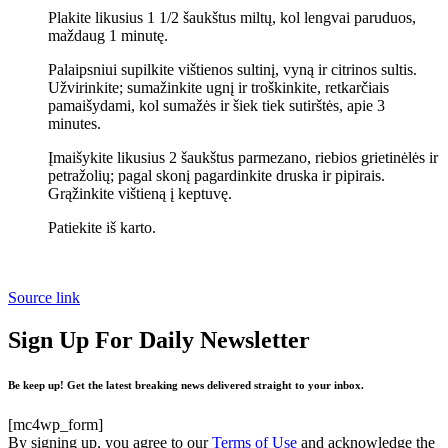
Plakite likusius 1 1/2 šaukštus miltų, kol lengvai paruduos,
maždaug 1 minutę.
Palaipsniui supilkite vištienos sultinį, vyną ir citrinos sultis.
Užvirinkite; sumažinkite ugnį ir troškinkite, retkarčiais
pamaišydami, kol sumažės ir šiek tiek sutirštės, apie 3
minutes.
Įmaišykite likusius 2 šaukštus parmezano, riebios grietinėlės ir
petražolių; pagal skonį pagardinkite druska ir pipirais.
Grąžinkite vištieną į keptuvę.
Patiekite iš karto.
Source link
Sign Up For Daily Newsletter
Be keep up! Get the latest breaking news delivered straight to your inbox.
[mc4wp_form]
By signing up, you agree to our
Terms of Use
and acknowledge the