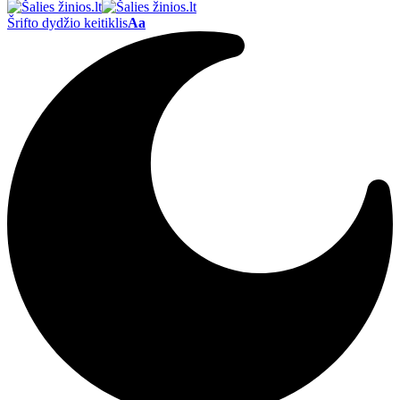
Šrifto dydžio keitiklis
Aa