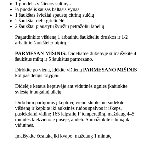
1
puodelis
vištienos sultinys
¼
puodelis
sausas baltasis vynas
1
šaukštas
šviežiai spaustų citrinų sulčių
2
šaukštai
riebi grietinėlė
2
šaukštai
pjaustytų šviežių petražolių lapelių
Pagardinkite vištieną 1 arbatiniu šaukšteliu druskos ir 1/2
arbatinio šaukštelio pipirų.
PARMESAN MIŠINIS:
Dideliame dubenyje sumaišykite 4
šaukštus miltų ir 5 šaukštus parmezano.
Dirbkite po vieną, įdėkite vištieną
PARMESANO MIŠINIS
kol pasidengs tolygiai.
Didelėje ketaus keptuvėje ant vidutinės ugnies įkaitinkite
sviestą ir augalinį aliejų.
Dirbdami partijomis į keptuvę vienu sluoksniu sudėkite
vištieną ir kepkite iki auksinės rudos spalvos ir iškeps,
pasiekdami vidinę 165 laipsnių F temperatūrą, maždaug 4–5
minutes kiekvienoje pusėje; atidėti. Sumažinkite šilumą iki
vidutinės.
Įmaišykite česnaką iki kvapo, maždaug 1 minutę.