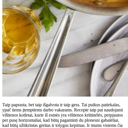
Taip paprasta, bet taip išgalvota ir taip gera. Tai puikus patiekalas,
ypač tiems įtemptiems darbo vakarams. Recepte taip pat naudojami
vištienos kotletai, kurie iš esmės yra vištienos krūtinėlės, perpjautos
per pusę horizontaliai, kad būtų pagaminti du plonesni gabalėliai,
kad būtų užtikrintas greitas ir tolygus kepimas. Ir mums visiems čia