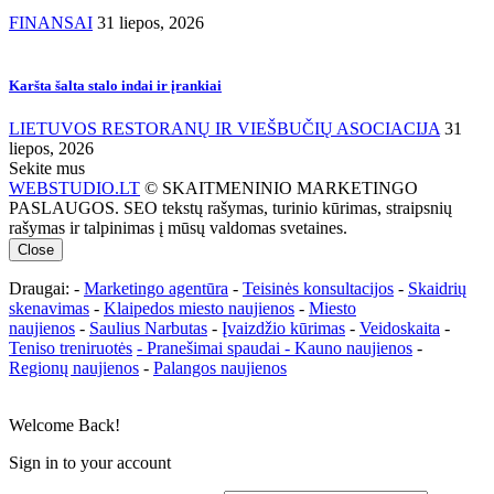
FINANSAI
31 liepos, 2026
Karšta šalta stalo indai ir įrankiai
LIETUVOS RESTORANŲ IR VIEŠBUČIŲ ASOCIACIJA
31
liepos, 2026
Sekite mus
WEBSTUDIO.LT
© SKAITMENINIO MARKETINGO
PASLAUGOS. SEO tekstų rašymas, turinio kūrimas, straipsnių
rašymas ir talpinimas į mūsų valdomas svetaines.
Close
Draugai: -
Marketingo agentūra
-
Teisinės konsultacijos
-
Skaidrių
skenavimas
-
Klaipedos miesto naujienos
-
Miesto
naujienos
-
Saulius Narbutas
-
Įvaizdžio kūrimas
-
Veidoskaita
-
Teniso treniruotės
- Pranešimai spaudai -
Kauno naujienos
-
Regionų naujienos
-
Palangos naujienos
Welcome Back!
Sign in to your account