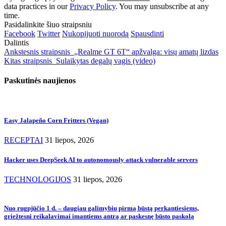
data practices in our
Privacy Policy
. You may unsubscribe at any
time.
Pasidalinkite šiuo straipsniu
Facebook
Twitter
Nukopijuoti nuorodą
Spausdinti
Dalintis
Ankstesnis straipsnis
„Realme GT 6T“ apžvalga: visų amatų lizdas
Kitas straipsnis
Sulaikytas degalų vagis (video)
Paskutinės naujienos
Easy Jalapeño Corn Fritters (Vegan)
RECEPTAI
31 liepos, 2026
Hacker uses DeepSeek AI to autonomously attack vulnerable servers
TECHNOLOGIJOS
31 liepos, 2026
Nuo rugpjūčio 1 d. – daugiau galimybių pirmą būstą perkantiesiems,
griežtesni reikalavimai imantiems antrą ar paskesnę būsto paskolą