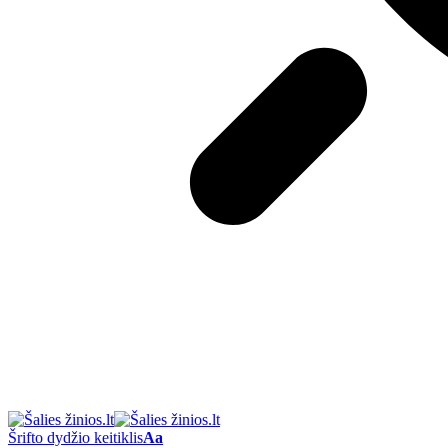
Šrifto dydžio keitiklis
Aa