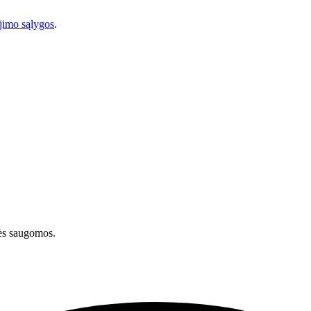
imo sąlygos
.
ės saugomos.