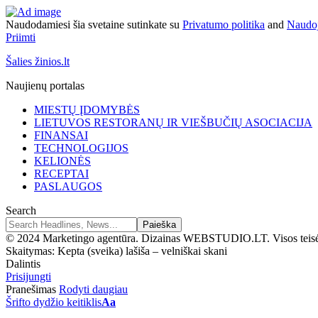
Naudodamiesi šia svetaine sutinkate su
Privatumo politika
and
Naudoj
Priimti
Šalies žinios.lt
Naujienų portalas
MIESTŲ ĮDOMYBĖS
LIETUVOS RESTORANŲ IR VIEŠBUČIŲ ASOCIACIJA
FINANSAI
TECHNOLOGIJOS
KELIONĖS
RECEPTAI
PASLAUGOS
Search
© 2024 Marketingo agentūra. Dizainas WEBSTUDIO.LT. Visos teis
Skaitymas:
Kepta (sveika) lašiša – velniškai skani
Dalintis
Prisijungti
Pranešimas
Rodyti daugiau
Šrifto dydžio keitiklis
Aa