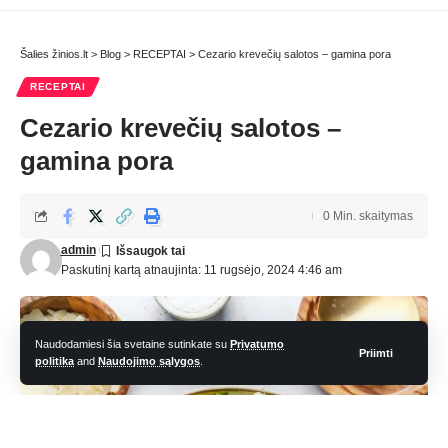
Šalies žinios.lt
>
Blog
>
RECEPTAI
>
Cezario krevečių salotos – gamina pora
RECEPTAI
Cezario krevečių salotos –
gamina pora
0 Min. skaitymas
admin
Paskutinį kartą atnaujinta: 11 rugsėjo, 2024 4:46 am
Naudodamiesi šia svetaine sutinkate su
Privatumo
Priimti
politika
and
Naudojimo sąlygos
.