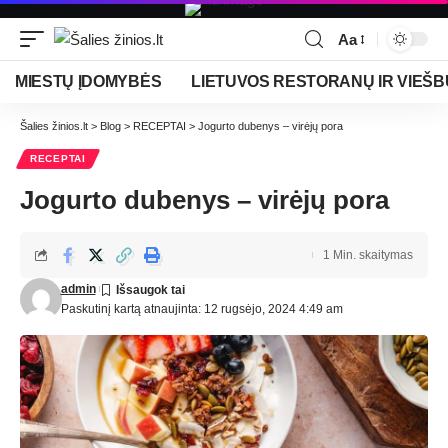
Aa
MIESTŲ ĮDOMYBĖS
LIETUVOS RESTORANŲ IR VIEŠB
Šalies žinios.lt
>
Blog
>
RECEPTAI
>
Jogurto dubenys – virėjų pora
RECEPTAI
Jogurto dubenys – virėjų pora
1 Min. skaitymas
admin
Paskutinį kartą atnaujinta: 12 rugsėjo, 2024 4:49 am