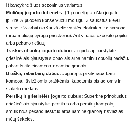
Išbandykite šiuos sezoninius variantus:
Moliūgų jogurto dubenėlis:
Į 1 puodelį graikiško jogurto
įpilkite ¼ puodelio konservuotų moliūgų, 2 šaukštus klevų
sirupo ir ½ arbatinio šaukštelio vanilės ekstrakto ir cinamono
(arba moliūgų pyrago prieskonių). Ant viršaus uždėkite pepitų
arba pekano riešutų.
Traškus obuolių jogurto dubuo:
Jogurtą apibarstykite
griežinėliais pjaustytais obuoliais arba naminiu obuolių padažu,
pabarstykite cinamono ir namine granola.
Braškių rabarbarų dubuo:
Jogurtą užpilkite rabarbarų
kompotu, šviežiomis braškėmis, kapotomis pistacijomis ir
šlakeliu medaus.
Persikų ir grietinėlės jogurto dubuo:
Suberkite prinokusius
griežinėliais pjaustytus persikus arba persikų kompotą,
smulkintus pekano riešutus arba naminę granolą ir šviežias
mėtų šakeles.