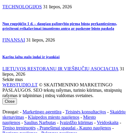
TECHNOLOGIJOS
31 liepos, 2026
Nuo rugpjūčio 1 d. – daugiau galimybių pirmą būstą perkantiesiems,
griežtesni reikalavimai imantiems antrą ar paskesnę būsto paskolą
FINANSAI
31 liepos, 2026
Karšta šalta stalo indai ir įrankiai
LIETUVOS RESTORANŲ IR VIEŠBUČIŲ ASOCIACIJA
31
liepos, 2026
Sekite mus
WEBSTUDIO.LT
© SKAITMENINIO MARKETINGO
PASLAUGOS. SEO tekstų rašymas, turinio kūrimas, straipsnių
rašymas ir talpinimas į mūsų valdomas svetaines.
Close
Draugai: -
Marketingo agentūra
-
Teisinės konsultacijos
-
Skaidrių
skenavimas
-
Klaipedos miesto naujienos
-
Miesto
naujienos
-
Saulius Narbutas
-
Įvaizdžio kūrimas
-
Veidoskaita
-
Teniso treniruotės
- Pranešimai spaudai -
Kauno naujienos
-