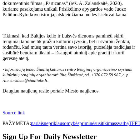
dokumentinis filmas „Partizanas“ (rež. A. Zalanskaitė, 2020),
kuriame pasakojama unikali Prisikėlimo apygardos vado Juozo
Paliūno-Ryto kovų istorija, atskleidžiama meilės Lietuvai kaina.
Tikimasi, kad Baltijos kelio ir Laisvės dienoms paminėti skirti
renginiai tapo ne tik gražiu kultūrini įvykiu, bet ir svarbiu ženklu,
rodančiu, kad mūsų tauta vertina savo istoriją, puoselėja tradicijas ir
susibūrė bendram tikslui – išsaugoti atmintį apie praeitį ir kurti
geresnę ateitį.
• Informaciją teikia Šiaulių kultūros centro Renginių organizavimo skyriaus
kultūrinių renginių organizatorė Rita Šimkienė, tel. +370 672 59 987, e. p.
rita.simkiene@siauliukc.lt.
Daugiau naujienų rasite portale Miesto naujienos.
Source link
PAŽYMĖTA:
nariais
nepriklausomybės
priminė
susitikimas
svarbą
TFP
T
Sign Up For Daily Newsletter