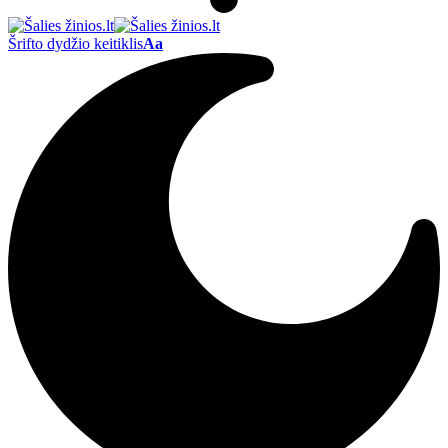
Šrifto dydžio keitiklis
Aa