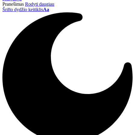
Pranešimas
Rodyti daugiau
Šrifto dydžio keitiklis
Aa