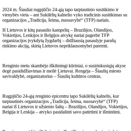
2024 m. Šiauliai rugpjūčio 24-ąją tapo tarptautinio susitikimo ir
vienybės vieta – ant Sukilėlių kalnelio vyko tradicinis susitikimas su
organizacijos „Tradicija, šeima, nuosavybė“ (TFP) nariais.
Iš Lietuvos ir kitų pasaulio kampelių – Brazilijos, Olandijos,
Vokietijos, Lenkijos ir Belgijos atvykę nariai pagerbė TFP
organizacijos įvykdytą žygdarbį – didžiausią pasaulyje parašų
rinkimo akciją, skirtą Lietuvos nepriklausomybei paremti.
Renginio metu skambėjo iškilmingi kūriniai, o susirinkusiųjų akyse
degė pasididžiavimas ir meilė Lietuvai. Rengėja – Šiaulių miesto
savivaldybė, organizatorius – Šiaulių kultūros centras.
Rugpjūčio 24-ąją renginio epicentru tapo Sukilėlių kalnelis, kur
tarptautinės organizacijos „Tradicija, šeima, nuosavybė“ (TFP)
nariai iš Lietuvos ir užsienio šalių – Brazilijos, Olandijos, Vokietijos,
Belgija ir Lenkija – atvyko pasidalinti savo patirtimi ir išmintimi.