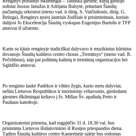
Renginys prasidėjo iškilmingai – Tautiška giesme, kurią giedojo
solistai Juozas Janužas ir Adrijana Balsytė, pritariant Šiaulių
pučiamųjų orkestrui (meno vad. ir dirig. S. Vaičiulionis, dirig. G.
Brūzga). Renginys tęsėsi jautriais žodžiais ir prisiminimais, kuriais
dalijosi Jo Ekscelencija Šiaulių vyskupas Eugenijus Bartulis ir TFP
atstovai iš užsienio.
Kartu su kitais renginyje tradiciškai dalyvavo ir muzikinius kūrinius
dovanojo Šiaulių kultūros centro choras „Tremtinys“ (meno vad. R.
Pečeliūnas), taip pat politinių kalinių ir tremtinių organizacijos bei
Sąjūdžio atstovai.
Po renginio laukė Padėkos ir vilties žygis, kurio metu dalyviai,
nešini Lietuvos Respublikos ir istorinėmis vėliavomis, giedodami
giesmes iškilmingai keliavo į šv. Mišias Šv. apaštalų Petro ir
Pauliaus katedroje.
Organizatoriai primena, kad rugpjūčio 31 d. 18.30 val. bus
prisiminta Lietuvos išsilaisvinimo iš Rusijos priespaudos diena.
Tądien Šiaulių kultūros centro Kamerinėje salėje bus rodomas