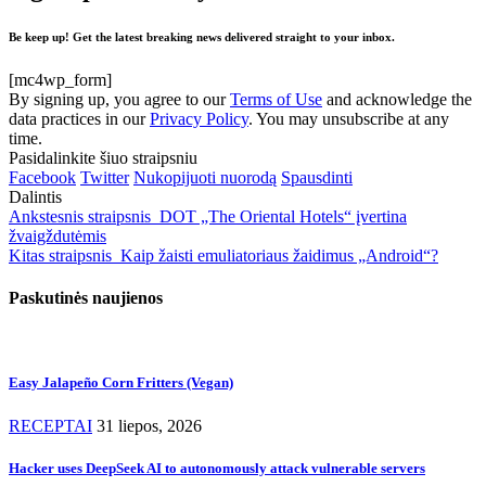
Be keep up! Get the latest breaking news delivered straight to your inbox.
[mc4wp_form]
By signing up, you agree to our
Terms of Use
and acknowledge the
data practices in our
Privacy Policy
. You may unsubscribe at any
time.
Pasidalinkite šiuo straipsniu
Facebook
Twitter
Nukopijuoti nuorodą
Spausdinti
Dalintis
Ankstesnis straipsnis
DOT „The Oriental Hotels“ įvertina
žvaigždutėmis
Kitas straipsnis
Kaip žaisti emuliatoriaus žaidimus „Android“?
Paskutinės naujienos
Easy Jalapeño Corn Fritters (Vegan)
RECEPTAI
31 liepos, 2026
Hacker uses DeepSeek AI to autonomously attack vulnerable servers