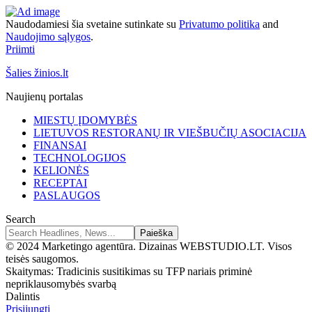
Naudodamiesi šia svetaine sutinkate su
Privatumo politika
and
Naudojimo sąlygos
.
Priimti
Šalies žinios.lt
Naujienų portalas
MIESTŲ ĮDOMYBĖS
LIETUVOS RESTORANŲ IR VIEŠBUČIŲ ASOCIACIJA
FINANSAI
TECHNOLOGIJOS
KELIONĖS
RECEPTAI
PASLAUGOS
Search
© 2024 Marketingo agentūra. Dizainas WEBSTUDIO.LT. Visos
teisės saugomos.
Skaitymas:
Tradicinis susitikimas su TFP nariais priminė
nepriklausomybės svarbą
Dalintis
Prisijungti