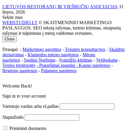
LIETUVOS RESTORANŲ IR VIEŠBUČIŲ ASOCIACIJA
31
liepos, 2026
Sekite mus
WEBSTUDIO.LT
© SKAITMENINIO MARKETINGO
PASLAUGOS. SEO tekstų rašymas, turinio kūrimas, straipsnių
rašymas ir talpinimas į mūsų valdomas svetaines.
Close
Draugai: -
Marketingo agentūra
-
Teisinės konsultacijos
-
Skaidrių
skenavimas
-
Klaipedos miesto naujienos
-
Miesto
naujienos
-
Saulius Narbutas
-
Įvaizdžio kūrimas
-
Veidoskaita
-
Teniso treniruotės
- Pranešimai spaudai -
Kauno naujienos
-
Regionų naujienos
-
Palangos naujienos
Welcome Back!
Sign in to your account
Vartotojo vardas arba el.paštas
Slaptažodis
Prisiminti duomenis