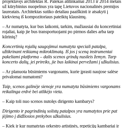
projektavęs architektas R. Palekas atitinkamai 2013 ir 2014 metais
už kūrybinius nuopelnus yra tapę Lietuvos nacionalinės premijos
laureatais. Architektas sutiko detaliau paaiškinti ir atsakyti į
kiekvieną iš kompozitoriaus pateiktų klausimų.
– Ar numatyta, kur bus laikomi, tarkim, mažiausiai du koncertiniai
rojaliai, kaip jie bus transportuojami po pirmos dalies arba tarp
kūrinių?
Koncertinių rojalių saugojimui numatyta speciali patalpa,
užtikrinant reikiamą mikroklimatą. Iš jos į sceną instrumentai
pakeliami platforma – dalis scenos grindų nusileis žemyn. Tarp
koncerto dalių, jei prireiks, jie bus laikinai pervežami į užkulisius.
– Ar planuota būsimiems vargonams, kurie įprasti naujose salėse
privalomai numatomi?
Taip, scenos galinėje sienoje yra numatyta būsimiems vargonams
reikalinga erdvė bei atlikėjo vieta.
– Kaip toli nuo scenos nutolęs dirigento kambarys?
Dirigento ir pagrindinių solistų patalpos yra numatytos prie pat
įėjimo į didžiosios prekybos užkulisius.
– Kiek ir kur numatytas orkestro artistinės, repeticijų kambariai ir