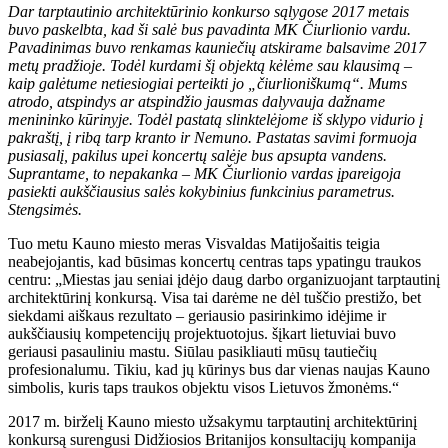
Dar tarptautinio architektūrinio konkurso sąlygose 2017 metais
buvo paskelbta, kad ši salė bus pavadinta MK Čiurlionio vardu.
Pavadinimas buvo renkamas kauniečių atskirame balsavime 2017
metų pradžioje. Todėl kurdami šį objektą kėlėme sau klausimą –
kaip galėtume netiesiogiai perteikti jo „čiurlioniškumą“. Mums
atrodo, atspindys ar atspindžio jausmas dalyvauja dažname
menininko kūrinyje. Todėl pastatą slinktelėjome iš sklypo vidurio į
pakraštį, į ribą tarp kranto ir Nemuno. Pastatas savimi formuoja
pusiasalį, pakilus upei koncertų salėje bus apsupta vandens.
Suprantame, to nepakanka – MK Čiurlionio vardas įpareigoja
pasiekti aukščiausius salės kokybinius funkcinius parametrus.
Stengsimės.
Tuo metu Kauno miesto meras Visvaldas Matijošaitis teigia
neabejojantis, kad būsimas koncertų centras taps ypatingu traukos
centru: „Miestas jau seniai įdėjo daug darbo organizuojant tarptautinį
architektūrinį konkursą. Visa tai darėme ne dėl tuščio prestižo, bet
siekdami aiškaus rezultato – geriausio pasirinkimo idėjime ir
aukščiausių kompetencijų projektuotojus. šįkart lietuviai buvo
geriausi pasauliniu mastu. Siūlau pasikliauti mūsų tautiečių
profesionalumu. Tikiu, kad jų kūrinys bus dar vienas naujas Kauno
simbolis, kuris taps traukos objektu visos Lietuvos žmonėms.“
2017 m. birželį Kauno miesto užsakymu tarptautinį architektūrinį
konkursą surengusi Didžiosios Britanijos konsultacijų kompanija