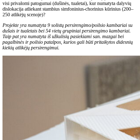
visi privalomi patogumai (dušinės, tualetai), kur numatyta dalyvių
dislokacija atliekant stambius simfoninius-chorinius kūrinius (200–
250 atlikėjų scenoje)?
Projekte yra numatyta 9 solistų persirengimo/poilsio kambariai su
dušais ir tualetais bei 54 vietų grupiniai persirengimo kambariai.
Taip pat yra numatyta iš užkulisių pasiekiami san. mazgai bei
pagalbinės ir poilsio patalpos, kurios gali būti pritaikytos didesnių
kiekių atlikėjų persirengimui.