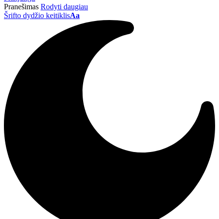
Pranešimas
Rodyti daugiau
Šrifto dydžio keitiklis
Aa