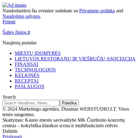
Naudodamiesi šia svetaine sutinkate su
Privatumo politika
and
Naudojimo sąlygos
.
Priimti
Šalies žinios.lt
Naujienų portalas
MIESTŲ ĮDOMYBĖS
LIETUVOS RESTORANŲ IR VIEŠBUČIŲ ASOCIACIJA
FINANSAI
TECHNOLOGIJOS
KELIONĖS
RECEPTAI
PASLAUGOS
Search
© 2024 Marketingo agentūra. Dizainas WEBSTUDIO.LT. Visos
teisės saugomos.
Skaitymas:
Kauno miesto savivaldybė MK Čiurlionio koncertų
centras – kokybiška klasikos scena ir multifunkcinės erdvės
Dalintis
Prisijungti