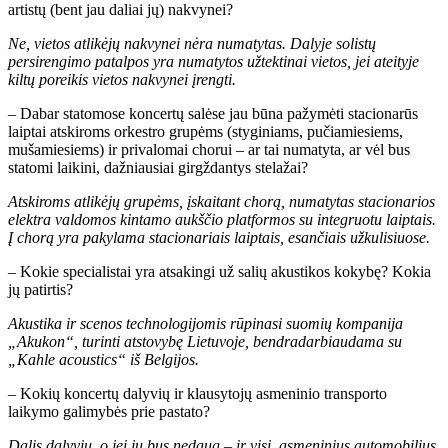
artistų (bent jau daliai jų) nakvynei?
Ne, vietos atlikėjų nakvynei nėra numatytas. Dalyje solistų
persirengimo patalpos yra numatytos užtektinai vietos, jei ateityje
kiltų poreikis vietos nakvynei įrengti.
– Dabar statomose koncertų salėse jau būna pažymėti stacionarūs
laiptai atskiroms orkestro grupėms (styginiams, pučiamiesiems,
mušamiesiems) ir privalomai chorui – ar tai numatyta, ar vėl bus
statomi laikini, dažniausiai girgždantys stelažai?
Atskiroms atlikėjų grupėms, įskaitant chorą, numatytas stacionarios
elektra valdomos kintamo aukščio platformos su integruotu laiptais.
Į chorą yra pakylama stacionariais laiptais, esančiais užkulisiuose.
– Kokie specialistai yra atsakingi už salių akustikos kokybę? Kokia
jų patirtis?
Akustika ir scenos technologijomis rūpinasi suomių kompanija
„Akukon“, turinti atstovybę Lietuvoje, bendradarbiaudama su
„Kahle acoustics“ iš Belgijos.
– Kokių koncertų dalyvių ir klausytojų asmeninio transporto
laikymo galimybės prie pastato?
Dalis dalyvių, o jei jų bus nedaug – ir visi, asmeninius automobilius