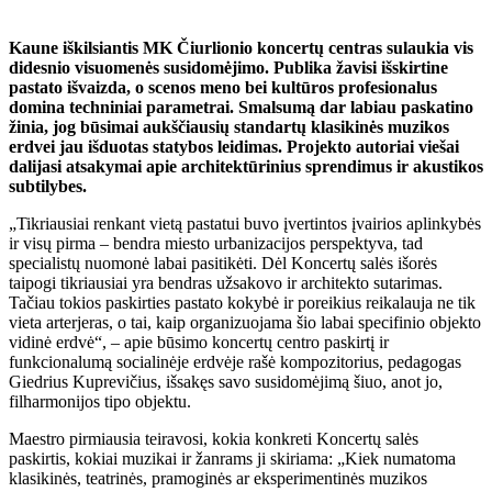
Kaune iškilsiantis MK Čiurlionio koncertų centras sulaukia vis
didesnio visuomenės susidomėjimo. Publika žavisi išskirtine
pastato išvaizda, o scenos meno bei kultūros profesionalus
domina techniniai parametrai. Smalsumą dar labiau paskatino
žinia, jog būsimai aukščiausių standartų klasikinės muzikos
erdvei jau išduotas statybos leidimas. Projekto autoriai viešai
dalijasi atsakymai apie architektūrinius sprendimus ir akustikos
subtilybes.
„Tikriausiai renkant vietą pastatui buvo įvertintos įvairios aplinkybės
ir visų pirma – bendra miesto urbanizacijos perspektyva, tad
specialistų nuomonė labai pasitikėti. Dėl Koncertų salės išorės
taipogi tikriausiai yra bendras užsakovo ir architekto sutarimas.
Tačiau tokios paskirties pastato kokybė ir poreikius reikalauja ne tik
vieta arterjeras, o tai, kaip organizuojama šio labai specifinio objekto
vidinė erdvė“, – apie būsimo koncertų centro paskirtį ir
funkcionalumą socialinėje erdvėje rašė kompozitorius, pedagogas
Giedrius Kuprevičius, išsakęs savo susidomėjimą šiuo, anot jo,
filharmonijos tipo objektu.
Maestro pirmiausia teiravosi, kokia konkreti Koncertų salės
paskirtis, kokiai muzikai ir žanrams ji skiriama: „Kiek numatoma
klasikinės, teatrinės, pramoginės ar eksperimentinės muzikos