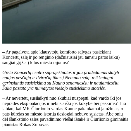
– Ar pagalvota apie klausytojų komforto sąlygas pasiekiant
Koncertų salę ir po renginio (dažniausiai jau tamsiu paros laiku)
saugiai grįžta į kitus miesto rajonus?
Greta Koncertų centro suprojektuotas ir jau pradedamas statyti
naujas pėsčiųjų ir dviračių tiltas į Nemuno salą, reikšmingai
gerinsiantis susisiekimą su Kauno senamiesčiu ir naujamiesčiu.
Šalia pastato yra numatytos viešojo susisiekimo stotelės.
– Ar nevertėtų susilaikyti nuo skubiai nuspręsti, kad vardo iki jos
nepradės eksploatacijos ir nebus aiški jos kokybė bei paskirtis? Tuo
labiau, kai MK Čiurlionio vardas Kaune pakankamai įamžintas, o
pats kūrėjas su miesto istorija tiesiogiai nebuvo susietas. Abejonių
dėl išankstinio salės pavadinimo viešai išsakė ir Čiurlionio giminaitis
pianistas Rokas Zubovas.