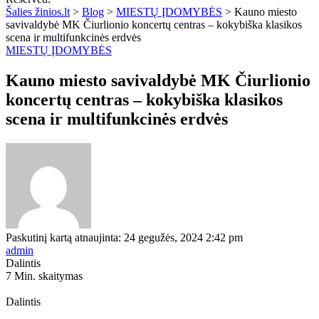
Šalies žinios.lt
>
Blog
>
MIESTŲ ĮDOMYBĖS
>
Kauno miesto
savivaldybė MK Čiurlionio koncertų centras – kokybiška klasikos
scena ir multifunkcinės erdvės
MIESTŲ ĮDOMYBĖS
Kauno miesto savivaldybė MK Čiurlionio
koncertų centras – kokybiška klasikos
scena ir multifunkcinės erdvės
Paskutinį kartą atnaujinta: 24 gegužės, 2024 2:42 pm
admin
Dalintis
7 Min. skaitymas
Dalintis