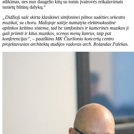
atlikimas, nes nuo daugelio kitų su tomis įvairovės reikalavimais
susietų būtinų dalykų.“
„Didžioji salė skirta klasikinei simfoninei pilnos sudėties orkestro
muzikai, su choru. Mažojoje salėje numatyta elektroakustinė
aplinkos keitimo sistema, tad be simfoninės ir kamerinės muzikos ji
gali priimti ir kitus muzikos, scenos menų žanrus, taip pat
konferencijas“, – paaiškino MK Čiurlionio koncertų centro
projektavusios architektų studijos vadovas arch. Rolandas Palekas.