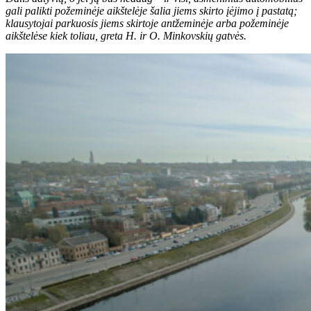
gali palikti požeminėje aikštelėje šalia jiems skirto įėjimo į pastatą;
klausytojai parkuosis jiems skirtoje antžeminėje arba požeminėje
aikštelėse kiek toliau, greta H. ir O. Minkovskių gatvės.