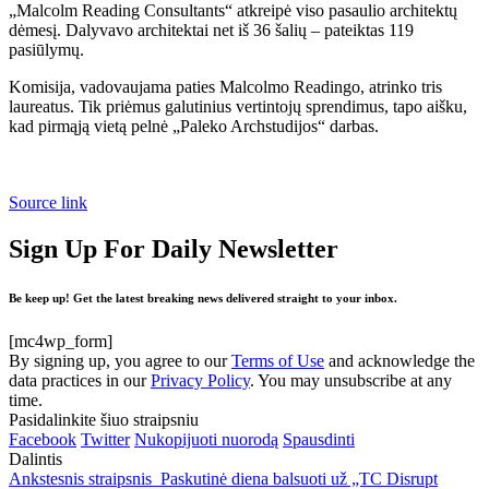
„Malcolm Reading Consultants“ atkreipė viso pasaulio architektų
dėmesį. Dalyvavo architektai net iš 36 šalių – pateiktas 119
pasiūlymų.
Komisija, vadovaujama paties Malcolmo Readingo, atrinko tris
laureatus. Tik priėmus galutinius vertintojų sprendimus, tapo aišku,
kad pirmąją vietą pelnė „Paleko Archstudijos“ darbas.
Source link
Sign Up For Daily Newsletter
Be keep up! Get the latest breaking news delivered straight to your inbox.
[mc4wp_form]
By signing up, you agree to our
Terms of Use
and acknowledge the
data practices in our
Privacy Policy
. You may unsubscribe at any
time.
Pasidalinkite šiuo straipsniu
Facebook
Twitter
Nukopijuoti nuorodą
Spausdinti
Dalintis
Ankstesnis straipsnis
Paskutinė diena balsuoti už „TC Disrupt