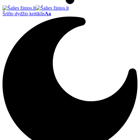
Šrifto dydžio keitiklis
Aa