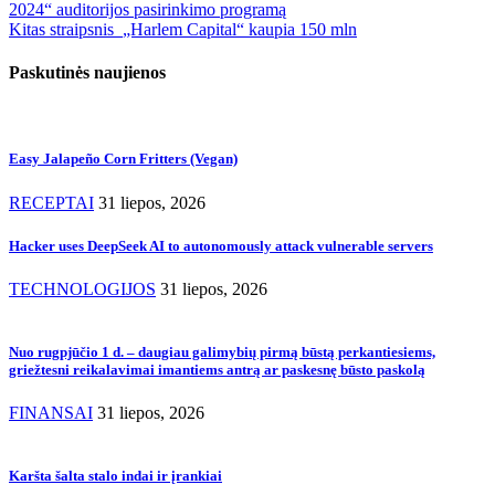
2024“ auditorijos pasirinkimo programą
Kitas straipsnis
„Harlem Capital“ kaupia 150 mln
Paskutinės naujienos
Easy Jalapeño Corn Fritters (Vegan)
RECEPTAI
31 liepos, 2026
Hacker uses DeepSeek AI to autonomously attack vulnerable servers
TECHNOLOGIJOS
31 liepos, 2026
Nuo rugpjūčio 1 d. – daugiau galimybių pirmą būstą perkantiesiems,
griežtesni reikalavimai imantiems antrą ar paskesnę būsto paskolą
FINANSAI
31 liepos, 2026
Karšta šalta stalo indai ir įrankiai