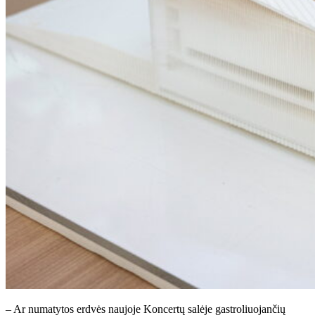
– Ar numatytos erdvės naujoje Koncertų salėje gastroliuojančių