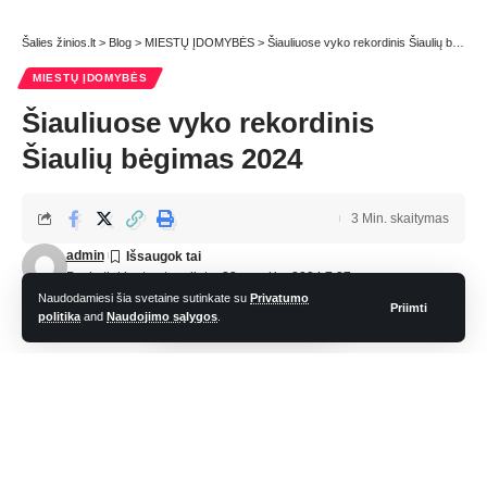
Šalies žinios.lt
>
Blog
>
MIESTŲ ĮDOMYBĖS
>
Šiauliuose vyko rekordinis Šiaulių bėgimas 2024
MIESTŲ ĮDOMYBĖS
Šiauliuose vyko rekordinis
Šiaulių bėgimas 2024
3 Min. skaitymas
admin
Paskutinį kartą atnaujinta: 23 rugsėjo, 2024 7:27 am
Naudodamiesi šia svetaine sutinkate su
Privatumo
Priimti
politika
and
Naudojimo sąlygos
.