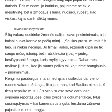
darbais. Prisimindami jo kūrinius, pajuntame ne tik jo
meistrystę, bet ir žmogaus šilumą, nuoširdų rūpestį, kad
viskas, ką jis darė, išliktų mums.
Ievos Slonksnytės foto
Šiltą vakarą susirinkę žmonės dalijosi savo prisiminimais, o jų
balsai nuolat kartojo tą pačią mintį – „Saulius yra su mumis.“ Ir
taip, jis niekur nedingo. Jo filmai, laidos, režisuoti klipai ne tik
saugo mūsų istoriją, bet ir atskleidžia jį patį – jautrų,
besišypsantį žmogų, kuris mylėjo gyvenimą. Dabar mes
mylime jį už tai, kad jis mums paliko tai, ką turime brangiausio
– prisiminimus.
Renginiui pasibaigus ir tarsi nedrąsiai nusileidus dar vieno
rudens vakaro uždangai, liko jausmas, kad Saulius niekada iš
tiesų nepaliko mūsų. Jis yra visuose savo darbuose –
šypsena reportažuose, gilus žvilgsnis dokumentikoje, tylus
susimąstymas – kai kamera sustingsta, leisdama žiūrovui
pajusti akimirkos magiją.