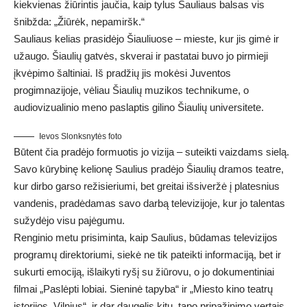
kiekvienas žiūrintis jaučia, kaip tylus Sauliaus balsas vis
šnibžda: „Žiūrėk, nepamiršk.“
Sauliaus kelias prasidėjo Šiauliuose – mieste, kur jis gimė ir
užaugo. Šiaulių gatvės, skverai ir pastatai buvo jo pirmieji
įkvėpimo šaltiniai. Iš pradžių jis mokėsi Juventos
progimnazijoje, vėliau Šiaulių muzikos technikume, o
audiovizualinio meno paslaptis gilino Šiaulių universitete.
Ievos Slonksnytės foto
Būtent čia pradėjo formuotis jo vizija – suteikti vaizdams sielą.
Savo kūrybinę kelionę Saulius pradėjo Šiaulių dramos teatre,
kur dirbo garso režisieriumi, bet greitai išsiveržė į platesnius
vandenis, pradėdamas savo darbą televizijoje, kur jo talentas
sužydėjo visu pajėgumu.
Renginio metu prisiminta, kaip Saulius, būdamas televizijos
programų direktoriumi, siekė ne tik pateikti informaciją, bet ir
sukurti emociją, išlaikyti ryšį su žiūrovu, o jo dokumentiniai
filmai „Paslėpti lobiai. Sieninė tapyba“ ir „Miesto kino teatrų
istorijos. Vilnius“, ir dar daugelis kitų, tapo pripažinimo vertais