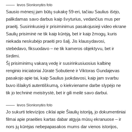
Ievos Slonksnytės foto
Sausio mėnesį jam būtų sukakę 59-eri, tačiau Saulius išėjo,
palikdamas savo darbus kaip švyturius, vedančius mus per
praeitį. Susirinkusieji ir prisiminimus pasakojusieji video ekrane
Saulių prisiminė ne tik kaip kūrėją, bet ir kaip žmogų, kuris
niekada neskubėjo praeiti pro šalį. Jis klausydavosi,
stebėdavo, fiksuodavo – ne tik kameros objektyvu, bet ir
širdimi.
Šį prisiminimų vakarą vedę ir susirinkusiuosius kalbinę
renginio iniciatoriai Jūratė Sobutienė ir Viktoras Gundajevas
pasakojo apie tai, kaip Saulius juokdavosi, kaip jam svarbu
buvo išlaikyti autentiškumą, o kiekviename darbe slypėjo ne
tik jo techninė meistrystė, bet ir gili meilė savo darbui.
Ievos Slonksnytės foto
Jo sukurti televizijos ciklai apie Šiaulių istoriją, jo dokumentiniai
filmai apie praeities kartas dabar atgyja mūsų ekranuose – ir
nors jų kūrėjas nebepapasakos mums dar vienos istorijos,