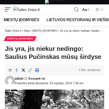
Aa
MIESTŲ ĮDOMYBĖS
LIETUVOS RESTORANŲ IR VIEŠB
Šalies žinios.lt
>
Blog
>
MIESTŲ ĮDOMYBĖS
>
Jis yra, jis niekur nedingo: Saulius Pučinskas mūsų širdyse
MIESTŲ ĮDOMYBĖS
Jis yra, jis niekur nedingo:
Saulius Pučinskas mūsų širdyse
7 Min. skaitymas
admin
Paskutinį kartą atnaujinta: 24 rugsėjo, 2024 7:48 am