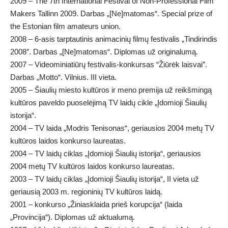
2009 – The 7th International Festival of Non-Professional Film
Makers Tallinn 2009. Darbas „[Ne]matomas“. Special prize of
the Estonian film amateurs union.
2008 – 6-asis tarptautinis animacinių filmų festivalis „Tindirindis
2008″. Darbas „[Ne]matomas“. Diplomas už originalumą.
2007 – Videominiatiūrų festivalis-konkursas “Žiūrėk laisvai”.
Darbas „Motto“. Vilnius. III vieta.
2005 – Šiaulių miesto kultūros ir meno premija už reikšmingą
kultūros paveldo puoselėjimą TV laidų cikle „Įdomioji Šiaulių
istorija“.
2004 – TV laida „Modris Tenisonas“, geriausios 2004 metų TV
kultūros laidos konkurso laureatas.
2004 – TV laidų ciklas „Įdomioji Šiaulių istorija“, geriausios
2004 metų TV kultūros laidos konkurso laureatas.
2003 – TV laidų ciklas „Įdomioji Šiaulių istorija“, II vieta už
geriausią 2003 m. regioninių TV kultūros laidą.
2001 – konkurso „Žiniasklaida prieš korupcija“ (laida
„Provincija“). Diplomas už aktualumą.