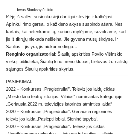
Ievos Slonksnytės foto
Išėję iš salės, susirinkusieji dar ilgai stovėjo ir kalbėjosi.
Aplinkui rimo garsai, o kažkieno akyse suspindo ašara. Nes
kartais, kai netenkame tų, kuriuos mylėjome, suvokiame, kad
jie iš tikrųjų niekada neišeina. Jie gyvena mūsų širdyse. Ir
Saulius – jis yra, jis niekur nedingo…
Renginio organizatoriai
: Šiaulių apskrities Povilo Višinskio
viešoji biblioteka, Šiaulių kino meno klubas, Lietuvos žurnalistų
sąjungos Šiaulių apskrities skyrius.
PASIEKIMAI:
2022 – Konkursas „Pragiedruliai”. Televizijos laidų ciklas
„Miesto kino teatrų istorijos. Vilnius“ nominantas kategorijoje
„Geriausia 2022 m. televizijos istorinės atminties laida“
2020 – Konkursas „Pragiedruliai”. Geriausia regioninės
televizijos laida „Paslėpti lobiai. Sieninė tapyba“.
2020 – Konkursas „Pragiedruliai”. Televizijos ciklas
„Nepriklausomų valstybių – Lietuvos ir Latvijos – kūrėjai