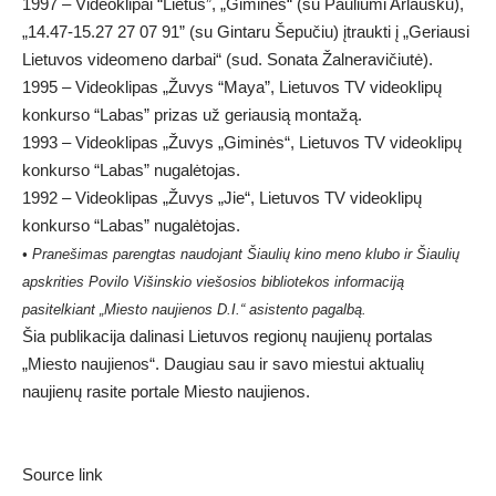
1997 – Videoklipai “Lietus”, „Giminės“ (su Pauliumi Arlausku),
„14.47-15.27 27 07 91” (su Gintaru Šepučiu) įtraukti į „Geriausi
Lietuvos videomeno darbai“ (sud. Sonata Žalneravičiutė).
1995 – Videoklipas „Žuvys “Maya”, Lietuvos TV videoklipų
konkurso “Labas” prizas už geriausią montažą.
1993 – Videoklipas „Žuvys „Giminės“, Lietuvos TV videoklipų
konkurso “Labas” nugalėtojas.
1992 – Videoklipas „Žuvys „Jie“, Lietuvos TV videoklipų
konkurso “Labas” nugalėtojas.
• Pranešimas parengtas naudojant Šiaulių kino meno klubo ir Šiaulių
apskrities Povilo Višinskio viešosios bibliotekos informaciją
pasitelkiant „Miesto naujienos D.I.“ asistento pagalbą.
Šia publikacija dalinasi Lietuvos regionų naujienų portalas
„Miesto naujienos“. Daugiau sau ir savo miestui aktualių
naujienų rasite portale Miesto naujienos.
Source link