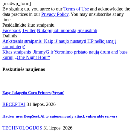
[mc4wp_form]
By signing up, you agree to our
Terms of Use
and acknowledge the
data practices in our
Privacy Policy
. You may unsubscribe at any
time.
Pasidalinkite šiuo straipsniu
Facebook
Twitter
Nukopijuoti nuorodą
Spausdinti
Dalintis
Ankstesnis straipsnis
Kaip iš naujo nustatyti HP nešiojamąjį
kompiuterį?
Kitas straipsnis
JimmyG ir Yeronimo pristato naują drum and bass
kūrinį „One Night Hour“
Paskutinės naujienos
Easy Jalapeño Corn Fritters (Vegan)
RECEPTAI
31 liepos, 2026
Hacker uses DeepSeek AI to autonomously attack vulnerable servers
TECHNOLOGIJOS
31 liepos, 2026