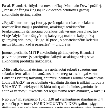
Pasak Bhandari, siūlydama novatorišką „Mountain Dew“ požiūrį,
„PepsiCo“ žengia žingsnį link didesnės bendrovės gatavų
alkoholinių gėrimų vizijos.
„PepsiCo turi turtingą istoriją, peržengdama ribas ir tiekdama
novatoriškus naujus produktus, atsakingai tenkinančius
besikeičiančius geriančiųjų poreikius tiek visame pasaulyje, tiek
visoje šalyje. Paruoštų gėrimų kategoriją matome kaip puikią
galimybių sritį, nes ji išaugo 10 proc., o per ateinančius kelerius
metus tikimasi, kad ji paspartės“, – pridūrė jis.
Įmonei plečiantis MTTP alkoholinių gėrimų erdvę, Bhandari
patvirtino įmonės įsipareigojimą laikytis atsakingos visų savo
alkoholinių produktų rinkodaros.
„Mūsų alkoholiniai gėrimai yra apgalvotai sukurti suaugusiems,
sulaukusiems alkoholio amžiaus, kurie mėgsta atsakingai vartoti.
Laikantis vietinių taisyklių, ant mūsų pakuotės aiškiai pavaizduotas
žodis „HARD“ su patobulintu vizualiniu dizainu ir aiškiai nurodyta
5 % ABV. Tai efektyviai išskiria mūsų alkoholinius gaminius ir
atitinka vartotojų lūkesčius bei reguliavimo reikalavimus“, – sakė jis.
Nuo 2024 m. rugpjūčio 15 d., 330 ml vienkartinėse skardinėse ir 4
pakuočių paketuose, HARD MOUNTAIN DEW galima įsigyti
didžiuosiuose prekybos centruose, savitarnos parduotuvėse, baruose