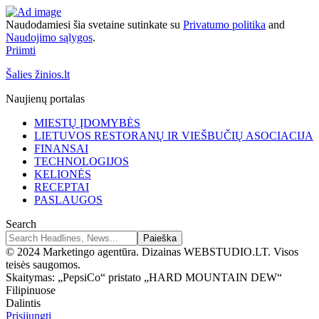
Naudodamiesi šia svetaine sutinkate su
Privatumo politika
and
Naudojimo sąlygos
.
Priimti
Šalies žinios.lt
Naujienų portalas
MIESTŲ ĮDOMYBĖS
LIETUVOS RESTORANŲ IR VIEŠBUČIŲ ASOCIACIJA
FINANSAI
TECHNOLOGIJOS
KELIONĖS
RECEPTAI
PASLAUGOS
Search
© 2024 Marketingo agentūra. Dizainas WEBSTUDIO.LT. Visos
teisės saugomos.
Skaitymas:
„PepsiCo“ pristato „HARD MOUNTAIN DEW“
Filipinuose
Dalintis
Prisijungti