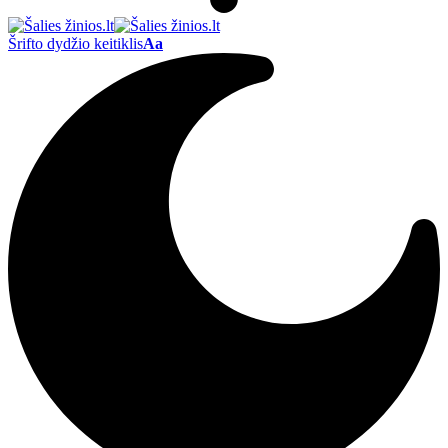
Šrifto dydžio keitiklis
Aa