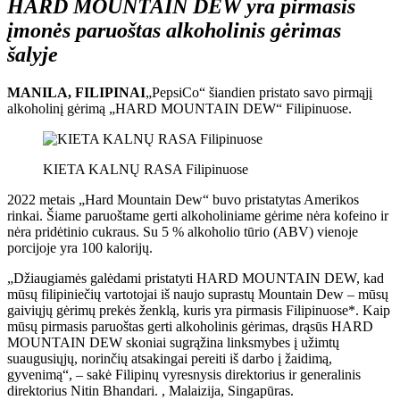
HARD MOUNTAIN DEW yra pirmasis
įmonės paruoštas alkoholinis gėrimas
šalyje
MANILA, FILIPINAI
„PepsiCo“ šiandien pristato savo pirmąjį
alkoholinį gėrimą „HARD MOUNTAIN DEW“ Filipinuose.
KIETA KALNŲ RASA Filipinuose
2022 metais „Hard Mountain Dew“ buvo pristatytas Amerikos
rinkai. Šiame paruoštame gerti alkoholiniame gėrime nėra kofeino ir
nėra pridėtinio cukraus. Su 5 % alkoholio tūrio (ABV) vienoje
porcijoje yra 100 kalorijų.
„Džiaugiamės galėdami pristatyti HARD MOUNTAIN DEW, kad
mūsų filipiniečių vartotojai iš naujo suprastų Mountain Dew – mūsų
gaiviųjų gėrimų prekės ženklą, kuris yra pirmasis Filipinuose*. Kaip
mūsų pirmasis paruoštas gerti alkoholinis gėrimas, drąsūs HARD
MOUNTAIN DEW skoniai sugrąžina linksmybes į užimtų
suaugusiųjų, norinčių atsakingai pereiti iš darbo į žaidimą,
gyvenimą“, – sakė Filipinų vyresnysis direktorius ir generalinis
direktorius Nitin Bhandari. , Malaizija, Singapūras.