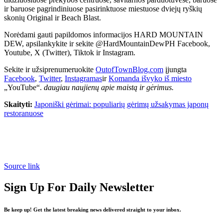
ir baruose pagrindiniuose pasirinktuose miestuose dviejų ryškių
skonių Original ir Beach Blast.
Norėdami gauti papildomos informacijos HARD MOUNTAIN
DEW, apsilankykite ir sekite @HardMountainDewPH Facebook,
Youtube, X (Twitter), Tiktok ir Instagram.
Sekite ir užsiprenumeruokite
OutofTownBlog.com
įjungta
Facebook
,
Twitter
,
Instagramas
ir
Komanda išvyko iš miesto
„YouTube“.
daugiau naujienų apie maistą ir gėrimus.
Skaityti:
Japoniški gėrimai: populiarių gėrimų užsakymas japonų
restoranuose
Source link
Sign Up For Daily Newsletter
Be keep up! Get the latest breaking news delivered straight to your inbox.