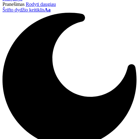
Pranešimas
Rodyti daugiau
Šrifto dydžio keitiklis
Aa