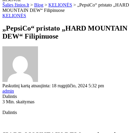
Šalies žinios.lt
>
Blog
>
KELIONĖS
>
„PepsiCo“ pristato „HARD
MOUNTAIN DEW“ Filipinuose
KELIONĖS
„PepsiCo“ pristato „HARD MOUNTAIN
DEW“ Filipinuose
Paskutinį kartą atnaujinta: 18 rugpjūčio, 2024 5:32 pm
admin
Dalintis
3 Min. skaitymas
Dalintis