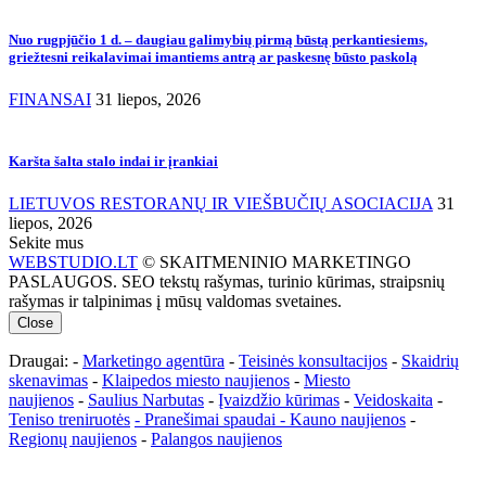
Nuo rugpjūčio 1 d. – daugiau galimybių pirmą būstą perkantiesiems,
griežtesni reikalavimai imantiems antrą ar paskesnę būsto paskolą
FINANSAI
31 liepos, 2026
Karšta šalta stalo indai ir įrankiai
LIETUVOS RESTORANŲ IR VIEŠBUČIŲ ASOCIACIJA
31
liepos, 2026
Sekite mus
WEBSTUDIO.LT
© SKAITMENINIO MARKETINGO
PASLAUGOS. SEO tekstų rašymas, turinio kūrimas, straipsnių
rašymas ir talpinimas į mūsų valdomas svetaines.
Close
Draugai: -
Marketingo agentūra
-
Teisinės konsultacijos
-
Skaidrių
skenavimas
-
Klaipedos miesto naujienos
-
Miesto
naujienos
-
Saulius Narbutas
-
Įvaizdžio kūrimas
-
Veidoskaita
-
Teniso treniruotės
- Pranešimai spaudai -
Kauno naujienos
-
Regionų naujienos
-
Palangos naujienos