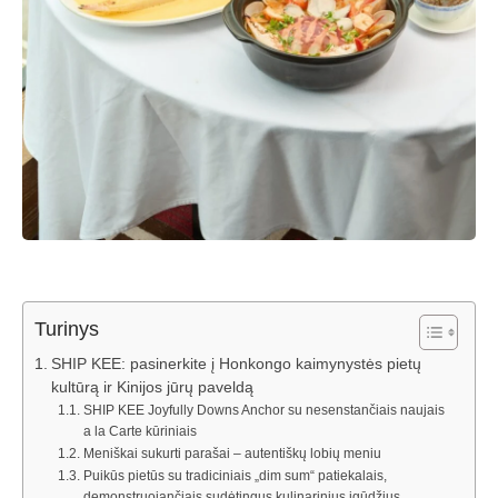
Turinys
SHIP KEE: pasinerkite į Honkongo kaimynystės pietų
kultūrą ir Kinijos jūrų paveldą
SHIP KEE Joyfully Downs Anchor su nesenstančiais naujais
a la Carte kūriniais
Meniškai sukurti parašai – autentiškų lobių meniu
Puikūs pietūs su tradiciniais „dim sum“ patiekalais,
demonstruojančiais sudėtingus kulinarinius įgūdžius