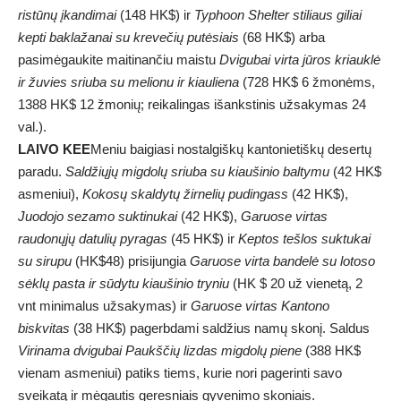
ristūnų įkandimai
(148 HK$) ir
Typhoon Shelter stiliaus giliai
kepti baklažanai su krevečių putėsiais
(68 HK$) arba
pasimėgaukite maitinančiu maistu
Dvigubai virta jūros kriauklė
ir žuvies sriuba su melionu ir kiauliena
(728 HK$ 6 žmonėms,
1388 HK$ 12 žmonių; reikalingas išankstinis užsakymas 24
val.).
LAIVO KEE
Meniu baigiasi nostalgiškų kantonietiškų desertų
paradu.
Saldžiųjų migdolų sriuba su kiaušinio baltymu
(42 HK$
asmeniui),
Kokosų skaldytų žirnelių pudingas
s
(42 HK$),
Juodojo sezamo suktinukai
(42 HK$),
Garuose virtas
raudonųjų datulių pyragas
(45 HK$) ir
Keptos tešlos suktukai
su sirupu
(HK$48) prisijungia
Garuose virta bandelė su lotoso
sėklų pasta ir sūdytu kiaušinio tryniu
(HK $ 20 už vienetą, 2
vnt minimalus užsakymas) ir
Garuose virtas Kantono
biskvitas
(38 HK$) pagerbdami saldžius namų skonį. Saldus
Virinama dvigubai
Paukščių lizdas
migdolų piene
(388 HK$
vienam asmeniui) patiks tiems, kurie nori pagerinti savo
sveikatą ir mėgautis geresniais gyvenimo skoniais.