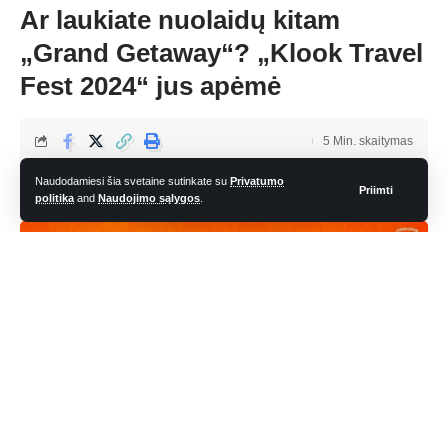
Ar laukiate nuolaidų kitam
„Grand Getaway“? „Klook Travel
Fest 2024“ jus apėmė
5 Min. skaitymas
admin
Naudodamiesi šia svetaine sutinkate su
Privatumo
Priimti
Paskutinį kartą atnaujinta: 18 rugsėjo, 2024 9:14 am
politika
and
Naudojimo sąlygos
.