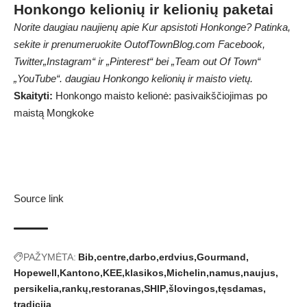
Honkongo kelionių ir kelionių paketai
Norite daugiau naujienų apie Kur apsistoti Honkonge? Patinka,
sekite ir prenumeruokite OutofTownBlog.com Facebook,
Twitter
„Instagram“ ir „Pinterest“ bei „Team out Of Town“
„YouTube“.
daugiau Honkongo kelionių ir maisto vietų.
Skaityti:
Honkongo maisto kelionė: pasivaikščiojimas po
maistą Mongkoke
Source link
PAŽYMĖTA:
Bib
centre
darbo
erdvius
Gourmand
Hopewell
Kantono
KEE
klasikos
Michelin
namus
naujus
persikelia
rankų
restoranas
SHIP
šlovingos
tęsdamas
tradiciją