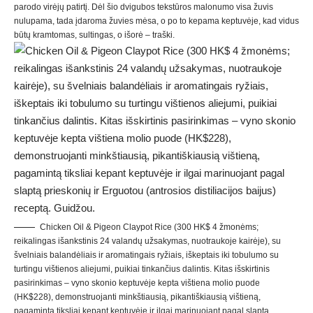
parodo virėjų patirtį. Dėl šio dvigubos tekstūros malonumo visa žuvis
nulupama, tada įdaroma žuvies mėsa, o po to kepama keptuvėje, kad vidus
būtų kramtomas, sultingas, o išorė – traški.
Chicken Oil & Pigeon Claypot Rice (300 HK$ 4 žmonėms;
reikalingas išankstinis 24 valandų užsakymas, nuotraukoje kairėje), su
švelniais balandėliais ir aromatingais ryžiais, iškeptais iki tobulumo su
turtingu vištienos aliejumi, puikiai tinkančius dalintis. Kitas išskirtinis
pasirinkimas – vyno skonio keptuvėje kepta vištiena molio puode
(HK$228), demonstruojanti minkštiausią, pikantiškiausią vištieną,
pagamintą tiksliai kepant keptuvėje ir ilgai marinuojant pagal slaptą