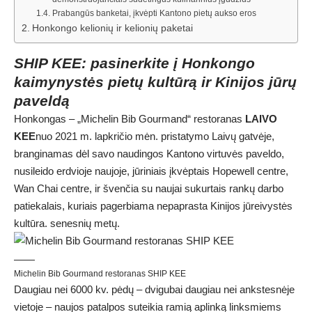
Prabangūs banketai, įkvėpti Kantono pietų aukso eros
Honkongo kelionių ir kelionių paketai
SHIP KEE: pasinerkite į Honkongo
kaimynystės pietų kultūrą ir Kinijos jūrų
paveldą
Honkongas – „Michelin Bib Gourmand“ restoranas
LAIVO
KEE
nuo 2021 m. lapkričio mėn. pristatymo Laivų gatvėje,
branginamas dėl savo naudingos Kantono virtuvės paveldo,
nusileido erdvioje naujoje, jūriniais įkvėptais Hopewell centre,
Wan Chai centre, ir švenčia su naujai sukurtais rankų darbo
patiekalais, kuriais pagerbiama nepaprasta Kinijos jūreivystės
kultūra. senesnių metų.
Michelin Bib Gourmand restoranas SHIP KEE
Daugiau nei 6000 kv. pėdų – dvigubai daugiau nei ankstesnėje
vietoje – naujos patalpos suteikia ramią aplinką linksmiems