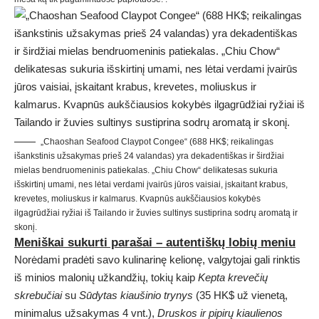
„Chaoshan Seafood Claypot Congee“ (688 HK$; reikalingas
išankstinis užsakymas prieš 24 valandas) yra dekadentiškas ir širdžiai
mielas bendruomeninis patiekalas. „Chiu Chow“ delikatesas sukuria
išskirtinį umami, nes lėtai verdami įvairūs jūros vaisiai, įskaitant krabus,
krevetes, moliuskus ir kalmarus. Kvapnūs aukščiausios kokybės
ilgagrūdžiai ryžiai iš Tailando ir žuvies sultinys sustiprina sodrų aromatą ir
skonį.
Meniškai sukurti parašai – autentiškų lobių meniu
Norėdami pradėti savo kulinarinę kelionę, valgytojai gali rinktis
iš minios malonių užkandžių, tokių kaip
Kepta krevečių
skrebučiai
su
Sūdytas kiaušinio trynys
(35 HK$ už vienetą,
minimalus užsakymas 4 vnt.),
Druskos ir pipirų kiaulienos