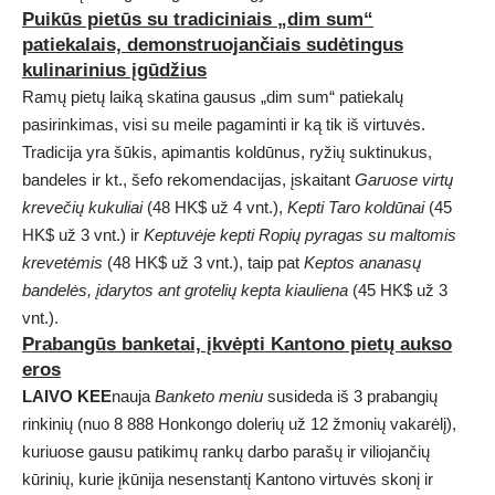
Puikūs pietūs su tradiciniais „dim sum“
patiekalais, demonstruojančiais sudėtingus
kulinarinius įgūdžius
Ramų pietų laiką skatina gausus „dim sum“ patiekalų
pasirinkimas, visi su meile pagaminti ir ką tik iš virtuvės.
Tradicija yra šūkis, apimantis koldūnus, ryžių suktinukus,
bandeles ir kt., šefo rekomendacijas, įskaitant
Garuose virtų
krevečių kukuliai
(48 HK$ už 4 vnt.),
Kepti Taro koldūnai
(45
HK$ už 3 vnt.) ir
Keptuvėje kepti
Ropių pyragas su maltomis
krevetėmis
(48 HK$ už 3 vnt.), taip pat
Keptos ananasų
bandelės, įdarytos ant grotelių kepta kiauliena
(45 HK$ už 3
vnt.).
Prabangūs banketai, įkvėpti Kantono pietų aukso
eros
LAIVO KEE
nauja
Banketo meniu
susideda iš 3 prabangių
rinkinių (nuo 8 888 Honkongo dolerių už 12 žmonių vakarėlį),
kuriuose gausu patikimų rankų darbo parašų ir viliojančių
kūrinių, kurie įkūnija nesenstantį Kantono virtuvės skonį ir