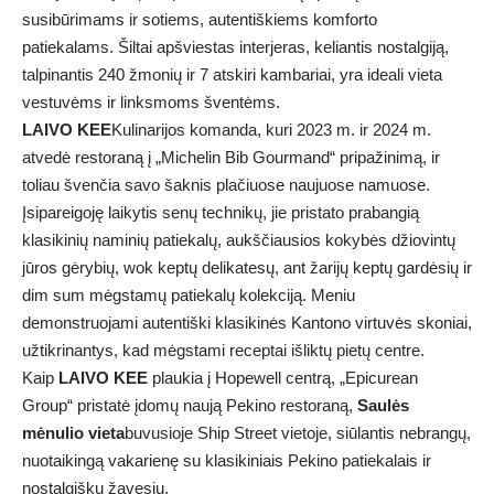
susibūrimams ir sotiems, autentiškiems komforto
patiekalams. Šiltai apšviestas interjeras, keliantis nostalgiją,
talpinantis 240 žmonių ir 7 atskiri kambariai, yra ideali vieta
vestuvėms ir linksmoms šventėms.
LAIVO KEE
Kulinarijos komanda, kuri 2023 m. ir 2024 m.
atvedė restoraną į „Michelin Bib Gourmand“ pripažinimą, ir
toliau švenčia savo šaknis plačiuose naujuose namuose.
Įsipareigoję laikytis senų technikų, jie pristato prabangią
klasikinių naminių patiekalų, aukščiausios kokybės džiovintų
jūros gėrybių, wok keptų delikatesų, ant žarijų keptų gardėsių ir
dim sum mėgstamų patiekalų kolekciją. Meniu
demonstruojami autentiški klasikinės Kantono virtuvės skoniai,
užtikrinantys, kad mėgstami receptai išliktų pietų centre.
Kaip
LAIVO KEE
plaukia į Hopewell centrą, „Epicurean
Group“ pristatė įdomų naują Pekino restoraną,
Saulės
mėnulio vieta
buvusioje Ship Street vietoje, siūlantis nebrangų,
nuotaikingą vakarienę su klasikiniais Pekino patiekalais ir
nostalgišku žavesiu.