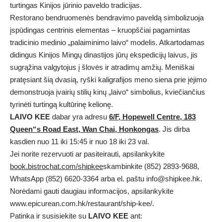
turtingas Kinijos jūrinio paveldo tradicijas.
Restorano bendruomenės bendravimo paveldą simbolizuoja
įspūdingas centrinis elementas – kruopščiai pagamintas
tradicinio medinio „palaiminimo laivo“ modelis. Atkartodamas
didingus Kinijos Mingų dinastijos jūrų ekspedicijų laivus, jis
sugrąžina valgytojus į šlovės ir atradimų amžių. Meniškai
pratęsiant šią dvasią, ryški kaligrafijos meno siena prie įėjimo
demonstruoja įvairių stilių kinų „laivo“ simbolius, kviečiančius
tyrinėti turtingą kultūrinę kelionę.
LAIVO KEE
dabar yra adresu
6/F, Hopewell Centre, 183
Queen
“
s Road East, Wan Chai, Honkongas
. Jis dirba
kasdien nuo 11 iki 15:45 ir nuo 18 iki 23 val.
Jei norite rezervuoti ar pasiteirauti, apsilankykite
book.bistrochat.com/shipkee
skambinkite (852) 2893-9688,
WhatsApp (852) 6620-3364 arba el. paštu info@shipkee.hk.
Norėdami gauti daugiau informacijos, apsilankykite
www.epicurean.com.hk/restaurant/ship-kee/.
Patinka ir susisiekite su
LAIVO KEE
ant: