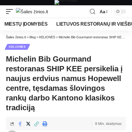
Aa
MIESTŲ ĮDOMYBĖS
LIETUVOS RESTORANŲ IR VIEŠB
Šalies žinios.lt
>
Blog
>
KELIONĖS
>
Michelin Bib Gourmand restoranas SHIP KEE persikelia į naujus erdvius namus Hopewell centre, tęsdamas šlovingos rankų darbo Kantono klasikos tradiciją
KELIONĖS
Michelin Bib Gourmand
restoranas SHIP KEE persikelia į
naujus erdvius namus Hopewell
centre, tęsdamas šlovingos
rankų darbo Kantono klasikos
tradiciją
8 Min. skaitymas