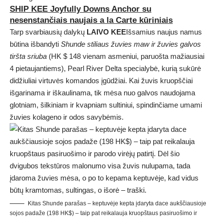
SHIP KEE Joyfully Downs Anchor su
nesenstančiais naujais a la Carte kūriniais
Tarp svarbiausių dalykų
LAIVO KEE
Išsamius naujus namus
būtina išbandyti
Shunde stiliaus žuvies maw ir žuvies galvos
tiršta sriuba
(HK $ 148 vienam asmeniui, paruošta mažiausiai
4 pietaujantiems), Pearl River Delta specialybė, kurią sukūrė
didžiuliai virtuvės komandos įgūdžiai. Kai žuvis kruopščiai
išgarinama ir iškaulinama, tik mėsa nuo galvos naudojama
glotniam, šilkiniam ir kvapniam sultiniui, spindinčiame umami
žuvies kolageno ir odos savybėmis.
Kitas Shunde parašas – keptuvėje kepta įdaryta dace aukščiausioje
sojos padaže (198 HK$) – taip pat reikalauja kruopštaus pasiruošimo ir