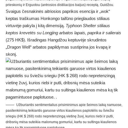
prieskonių ir Erguotou (antrosios distiliacijos baijus) receptą. Guidžou.
Svaigus česnakinės aitriosios paprikos esencija ir „wok“
keptas traškumas Honkongo taifūno prieglaudos stiliaus
virtuvėje pakyla į kitą dimensiją.
Typhoon Shelter stiliaus
keptos krevetės su Longjing arbatos lapais, paprika ir salierais
(275 HK$). Išradingas Hangdžou keptuvėje skrudintos
„Dragon Well“ arbatos papildymas sustiprina jos kvapą ir
skonį.
Užburiantis sentimentalius prisiminimus apie šeimos laiką namuose,
pasitenkinimą teikiantis garuose virtos kiaulienos paplotėlis su šviežiu
sriegiu (HK $ 268) rodo nepretenzingą vietinę žuvį, kurios riebi ir putli,
dribsnių mėsa suteikia malonumą gomuriui, kartu su sultinga kiaulienos
mėsa ką tik pagamintuose paplotuose. .