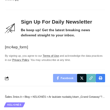
Sign Up For Daily Newsletter
Be keep up! Get the latest breaking news
delivered straight to your inbox.
[mc4wp_form]
By signing up, you agree to our
Terms of Use
and acknowledge the data practices
in our
Privacy Policy
. You may unsubscribe at any time.
Facebook
Šalies žinios.lt
>
Blog
>
KELIONĖS
>
Ar laukiate nuolaidų kitam „Grand Getaway“? „Klook Travel Fest 2024“ jus apėmė
KELIONĖS