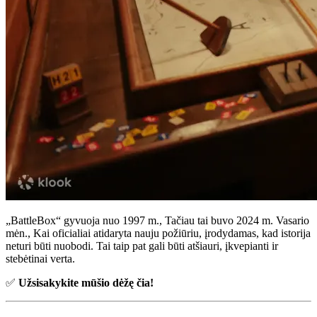
„BattleBox“ gyvuoja nuo 1997 m., Tačiau tai buvo 2024 m. Vasario
mėn., Kai oficialiai atidaryta nauju požiūriu, įrodydamas, kad istorija
neturi būti nuobodi. Tai taip pat gali būti atšiauri, įkvepianti ir
stebėtinai verta.
✅
Užsisakykite mūšio dėžę čia!