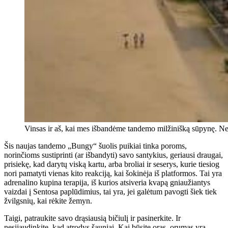
Vinsas ir aš, kai mes išbandėme tandemo milžinišką sūpynę. N
Šis naujas tandemo „Bungy“ šuolis puikiai tinka poroms,
norinčioms sustiprinti (ar išbandyti) savo santykius, geriausi draugai,
prisiekę, kad darytų viską kartu, arba broliai ir seserys, kurie tiesiog
nori pamatyti vienas kito reakciją, kai šokinėja iš platformos. Tai yra
adrenalino kupina terapija, iš kurios atsiveria kvapą gniaužiantys
vaizdai į Sentosa paplūdimius, tai yra, jei galėtum pavogti šiek tiek
žvilgsnių, kai rėkite žemyn.
Taigi, patraukite savo drąsiausią bičiulį ir pasinerkite. Ir
nesijaudinkite, kad atrodys šauniai. Kai būsite oras, orumas yra