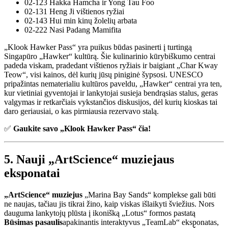
02-123 Hakka Hamcha ir Yong Tau Foo
02-131 Heng Ji vištienos ryžiai
02-143 Hui min kinų žolelių arbata
02-222 Nasi Padang Mamifita
„Klook Hawker Pass“ yra puikus būdas pasinerti į turtingą
Singapūro „Hawker“ kultūrą. Šie kulinarinio kūrybiškumo centrai
padeda viskam, pradedant vištienos ryžiais ir baigiant „Char Kway
Teow“, visi kainos, dėl kurių jūsų piniginė šypsosi. UNESCO
pripažintas nematerialiu kultūros paveldu, „Hawker“ centrai yra ten,
kur vietiniai gyventojai ir lankytojai susieja bendrąsias stalus, geras
valgymas ir retkarčiais vykstančios diskusijos, dėl kurių kioskas tai
daro geriausiai, o kas pirmiausia rezervavo stalą.
✅
Gaukite savo „Klook Hawker Pass“ čia!
5. Nauji „ArtScience“ muziejaus
eksponatai
„ArtScience“ muziejus
„Marina Bay Sands“ komplekse gali būti
ne naujas, tačiau jis tikrai žino, kaip viskas išlaikyti šviežius. Nors
dauguma lankytojų plūsta į ikonišką „Lotus“ formos pastatą
Būsimas pasaulis
apakinantis interaktyvus „TeamLab“ eksponatas,