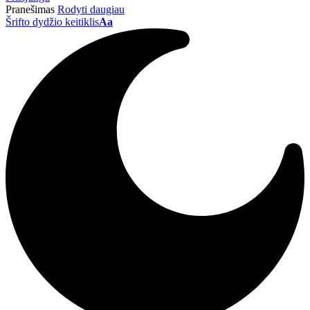
Pranešimas
Rodyti daugiau
Šrifto dydžio keitiklis
Aa