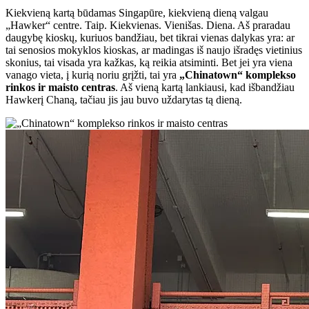
Kiekvieną kartą būdamas Singapūre, kiekvieną dieną valgau
„Hawker“ centre. Taip. Kiekvienas. Vienišas. Diena. Aš praradau
daugybę kioskų, kuriuos bandžiau, bet tikrai vienas dalykas yra: ar
tai senosios mokyklos kioskas, ar madingas iš naujo išradęs vietinius
skonius, tai visada yra kažkas, ką reikia atsiminti. Bet jei yra viena
vanago vieta, į kurią noriu grįžti, tai yra
„Chinatown“ komplekso
rinkos ir maisto centras
. Aš vieną kartą lankiausi, kad išbandžiau
Hawkerį Chaną, tačiau jis jau buvo uždarytas tą dieną.