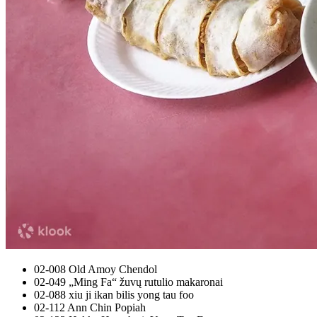
02-008 Old Amoy Chendol
02-049 „Ming Fa“ žuvų rutulio makaronai
02-088 xiu ji ikan bilis yong tau foo
02-112 Ann Chin Popiah