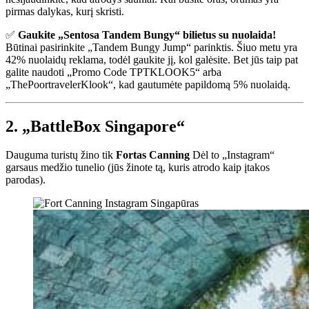
pirmas dalykas, kurį skristi.
✅
Gaukite „Sentosa Tandem Bungy“ bilietus su nuolaida!
Būtinai pasirinkite „Tandem Bungy Jump“ parinktis. Šiuo metu yra
42% nuolaidų reklama, todėl gaukite jį, kol galėsite. Bet jūs taip pat
galite naudoti „Promo Code TPTKLOOK5“ arba
„ThePoortravelerKlook“, kad gautumėte papildomą 5% nuolaidą.
2. „BattleBox Singapore“
Dauguma turistų žino tik
Fortas Canning
Dėl to „Instagram“
garsaus medžio tunelio (jūs žinote tą, kuris atrodo kaip įtakos
parodas).