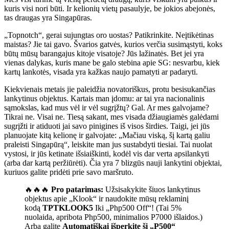
kuris visi nori būti. Ir kelionių vietų pasaulyje, be jokios abejonės,
tas draugas yra Singapūras.
„Topnotch“, gerai sujungtas oro uostas? Patikrinkite. Neįtikėtinas
maistas? Jie tai gavo. Švarios gatvės, kurios verčia susimąstyti, koks
būtų mūsų barangajus kitoje visatoje? Jūs lažinatės. Bet jei yra
vienas dalykas, kuris mane be galo stebina apie SG: nesvarbu, kiek
kartų lankotės, visada yra kažkas naujo pamatyti ar padaryti.
Kiekvienais metais jie paleidžia novatoriškus, protu besisukančias
lankytinus objektus. Kartais man įdomu: ar tai yra nacionalinis
sąmokslas, kad mus vėl ir vėl sugrįžtų? Gal. Ar mes galvojame?
Tikrai ne. Visai ne. Tiesą sakant, mes visada džiaugiamės galėdami
sugrįžti ir atiduoti jai savo pinigines iš visos širdies. Taigi, jei jūs
planuojate kitą kelionę ir galvojate: „Mačiau viską, šį kartą galiu
praleisti Singapūrą“, leiskite man jus sustabdyti tiesiai. Tai nuolat
vystosi, ir jūs ketinate išsiaiškinti, kodėl vis dar verta apsilankyti
(arba dar kartą peržiūrėti). Čia yra 7 blizgūs nauji lankytini objektai,
kuriuos galite pridėti prie savo maršruto.
🔥🔥🔥
Pro patarimas:
Užsisakykite šiuos lankytinus
objektus apie „Klook“ ir naudokite mūsų reklaminį
kodą
TPTKLOOK5
Iki „Php500 Off“! (Tai 5%
nuolaida, apribota Php500, minimalios P7000 išlaidos.)
Arba galite
Automatiškai išperkite šį „P500“