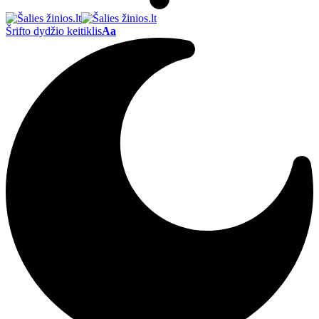
Šrifto dydžio keitiklis
Aa