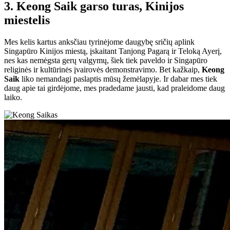
3. Keong Saik garso turas, Kinijos
miestelis
Mes kelis kartus anksčiau tyrinėjome daugybę sričių aplink
Singapūro Kinijos miestą, įskaitant Tanjong Pagarą ir Teloką Ayerį,
nes kas nemėgsta gerų valgymų, šiek tiek paveldo ir Singapūro
religinės ir kultūrinės įvairovės demonstravimo. Bet kažkaip,
Keong
Saik
liko nemandagi paslaptis mūsų žemėlapyje. Ir dabar mes tiek
daug apie tai girdėjome, mes pradedame jausti, kad praleidome daug
laiko.