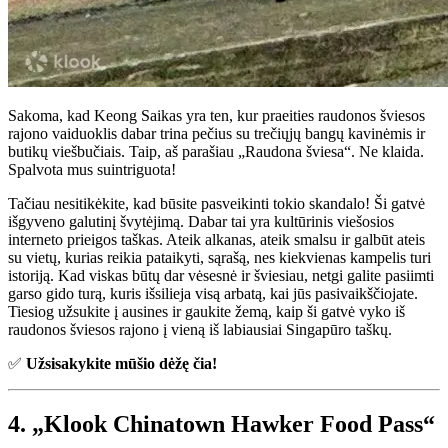
Sakoma, kad Keong Saikas yra ten, kur praeities raudonos šviesos
rajono vaiduoklis dabar trina pečius su trečiųjų bangų kavinėmis ir
butikų viešbučiais. Taip, aš parašiau „Raudona šviesa“. Ne klaida.
Spalvota mus suintriguota!
Tačiau nesitikėkite, kad būsite pasveikinti tokio skandalo! Ši gatvė
išgyveno galutinį švytėjimą. Dabar tai yra kultūrinis viešosios
interneto prieigos taškas. Ateik alkanas, ateik smalsu ir galbūt ateis
su vietų, kurias reikia pataikyti, sąrašą, nes kiekvienas kampelis turi
istoriją. Kad viskas būtų dar vėsesnė ir šviesiau, netgi galite pasiimti
garso gido turą, kuris išsilieja visą arbatą, kai jūs pasivaikščiojate.
Tiesiog užsukite į ausines ir gaukite žemą, kaip ši gatvė vyko iš
raudonos šviesos rajono į vieną iš labiausiai Singapūro taškų.
✅
Užsisakykite mūšio dėžę čia!
4. „Klook Chinatown Hawker Food Pass“