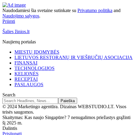
Naudodamiesi šia svetaine sutinkate su
Privatumo politika
and
Naudojimo sąlygos
.
Priimti
Šalies žinios.lt
Naujienų portalas
MIESTŲ ĮDOMYBĖS
LIETUVOS RESTORANŲ IR VIEŠBUČIŲ ASOCIACIJA
FINANSAI
TECHNOLOGIJOS
KELIONĖS
RECEPTAI
PASLAUGOS
Search
© 2024 Marketingo agentūra. Dizainas WEBSTUDIO.LT. Visos
teisės saugomos.
Skaitymas:
Kas naujo Singapūre? 7 nenugalimos priežastys grąžinti
šį 2025 m.
Dalintis
Prisijungti