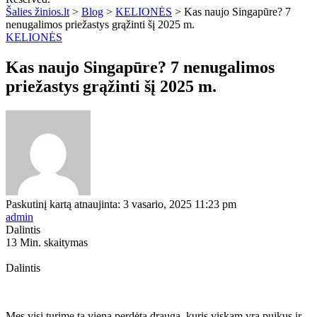
Šalies žinios.lt
>
Blog
>
KELIONĖS
>
Kas naujo Singapūre? 7
nenugalimos priežastys grąžinti šį 2025 m.
KELIONĖS
Kas naujo Singapūre? 7 nenugalimos
priežastys grąžinti šį 2025 m.
Paskutinį kartą atnaujinta: 3 vasario, 2025 11:23 pm
admin
Dalintis
13 Min. skaitymas
Dalintis
Mes visi turime tą vieną perdėtą draugą, kuris viskam yra puikus ir