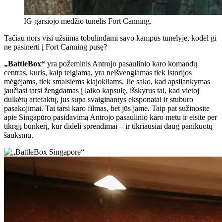
IG garsiojo medžio tunelis Fort Canning.
Tačiau nors visi užsiima tobulindami savo kampus tunelyje, kodėl gi
ne pasinerti į Fort Canning pusę?
„BattleBox“
yra požeminis Antrojo pasaulinio karo komandų
centras, kuris, kaip teigiama, yra neišvengiamas tiek istorijos
mėgėjams, tiek smalsiems klajokliams. Jie sako, kad apsilankymas
jaučiasi tarsi žengdamas į laiko kapsulę, išskyrus tai, kad vietoj
dulkėtų artefaktų, jus supa svaiginantys eksponatai ir stuburo
pasakojimai. Tai tarsi karo filmas, bet jūs jame. Taip pat sužinosite
apie Singapūro pasidavimą Antrojo pasaulinio karo metu ir eisite per
tikrąjį bunkerį, kur dideli sprendimai – ir tikriausiai daug panikuotų
šauksmų.