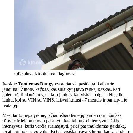
Oficialus „Klook“ mandagumas
Įveskite
Tandemas Bungy
nes geriausia pasidalyti kai kurie
jauduliai. Žinote, kažkas, kas sulaikytų tavo ranką, kažkas, kad
galėtų rėkti plaučiams, su kuo juoktis, kai viskas baigsis. Negaliu
laukti, kol su VIN su VINS, laisvai kritusi 47 metrais ir pamatyti jo
reakciją!
Mes dar to nepatyrėme, tačiau išbandėme jų tandemo milžinišką
sūpynę ir leidome man pasakyti, kad tai buvo intensyvu. Tokis
intensyvus, kuris verčia susimąstyti, prieš pat traukdamas gaiduką,
jei atnaujinote savo valią. Bet aš visiškai įsivaizduoju, kad „Tandem