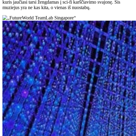
kuris jaučiasi tarsi žengdamas į sci-fi karščiavimo svajonę. Šis
muziejus yra ne kas kita, o vienas iš nuostabų.