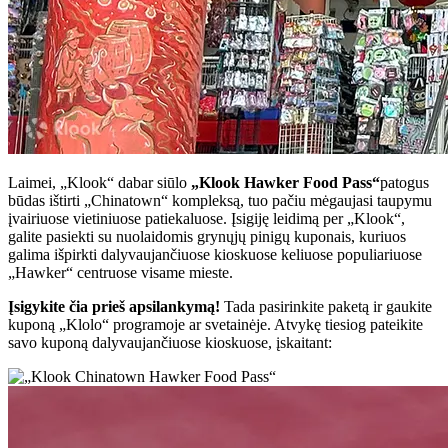
Laimei, „Klook“ dabar siūlo
„Klook Hawker Food Pass“
patogus
būdas ištirti „Chinatown“ kompleksą, tuo pačiu mėgaujasi taupymu
įvairiuose vietiniuose patiekaluose. Įsigiję leidimą per „Klook“,
galite pasiekti su nuolaidomis grynųjų pinigų kuponais, kuriuos
galima išpirkti dalyvaujančiuose kioskuose keliuose populiariuose
„Hawker“ centruose visame mieste.
Įsigykite čia prieš apsilankymą!
Tada pasirinkite paketą ir gaukite
kuponą „Klolo“ programoje ar svetainėje. Atvykę tiesiog pateikite
savo kuponą dalyvaujančiuose kioskuose, įskaitant: