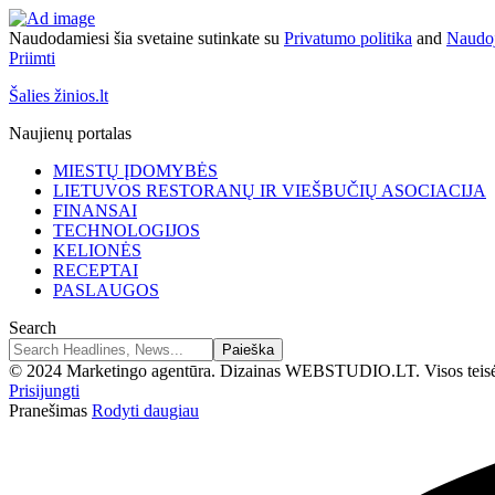
Naudodamiesi šia svetaine sutinkate su
Privatumo politika
and
Naudoj
Priimti
Šalies žinios.lt
Naujienų portalas
MIESTŲ ĮDOMYBĖS
LIETUVOS RESTORANŲ IR VIEŠBUČIŲ ASOCIACIJA
FINANSAI
TECHNOLOGIJOS
KELIONĖS
RECEPTAI
PASLAUGOS
Search
© 2024 Marketingo agentūra. Dizainas WEBSTUDIO.LT. Visos teis
Prisijungti
Pranešimas
Rodyti daugiau