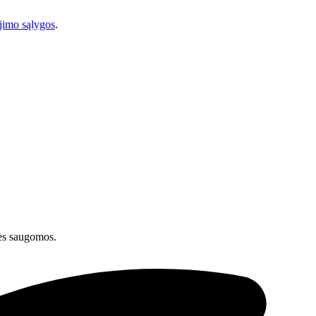
imo sąlygos
.
ės saugomos.