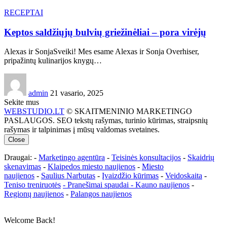
RECEPTAI
Keptos saldžiųjų bulvių griežinėliai – pora virėjų
Alexas ir SonjaSveiki! Mes esame Alexas ir Sonja Overhiser,
pripažintų kulinarijos knygų…
admin
21 vasario, 2025
Sekite mus
WEBSTUDIO.LT
© SKAITMENINIO MARKETINGO
PASLAUGOS. SEO tekstų rašymas, turinio kūrimas, straipsnių
rašymas ir talpinimas į mūsų valdomas svetaines.
Close
Draugai: -
Marketingo agentūra
-
Teisinės konsultacijos
-
Skaidrių
skenavimas
-
Klaipedos miesto naujienos
-
Miesto
naujienos
-
Saulius Narbutas
-
Įvaizdžio kūrimas
-
Veidoskaita
-
Teniso treniruotės
- Pranešimai spaudai -
Kauno naujienos
-
Regionų naujienos
-
Palangos naujienos
Welcome Back!