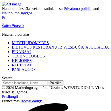
Naudodamiesi šia svetaine sutinkate su
Privatumo politika
and
Naudojimo sąlygos
.
Priimti
Šalies žinios.lt
Naujienų portalas
MIESTŲ ĮDOMYBĖS
LIETUVOS RESTORANŲ IR VIEŠBUČIŲ ASOCIACIJA
FINANSAI
TECHNOLOGIJOS
KELIONĖS
RECEPTAI
PASLAUGOS
Search
© 2024 Marketingo agentūra. Dizainas WEBSTUDIO.LT. Visos
teisės saugomos.
Prisijungti
Pranešimas
Rodyti daugiau